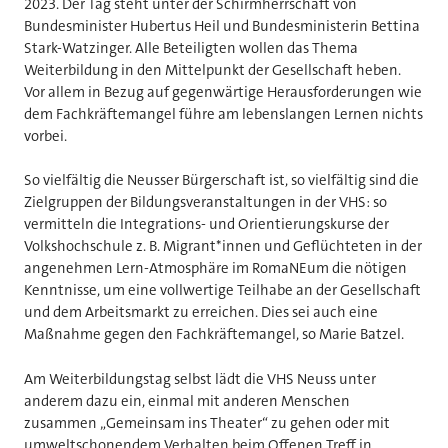
2023. Der Tag steht unter der Schirmherrschaft von
Bundesminister Hubertus Heil und Bundesministerin Bettina
Stark-Watzinger. Alle Beteiligten wollen das Thema
Weiterbildung in den Mittelpunkt der Gesellschaft heben.
Vor allem in Bezug auf gegenwärtige Herausforderungen wie
dem Fachkräftemangel führe am lebenslangen Lernen nichts
vorbei.
So vielfältig die Neusser Bürgerschaft ist, so vielfältig sind die
Zielgruppen der Bildungsveranstaltungen in der VHS: so
vermitteln die Integrations- und Orientierungskurse der
Volkshochschule z. B. Migrant*innen und Geflüchteten in der
angenehmen Lern-Atmosphäre im RomaNEum die nötigen
Kenntnisse, um eine vollwertige Teilhabe an der Gesellschaft
und dem Arbeitsmarkt zu erreichen. Dies sei auch eine
Maßnahme gegen den Fachkräftemangel, so Marie Batzel.
Am Weiterbildungstag selbst lädt die VHS Neuss unter
anderem dazu ein, einmal mit anderen Menschen
zusammen „Gemeinsam ins Theater“ zu gehen oder mit
umweltschonendem Verhalten beim Offenen Treff in