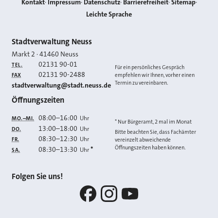
Kontakt
Impressum
Datenschutz
Barrierefreiheit
Sitemap
Leichte Sprache
Kontakt
Stadtverwaltung Neuss
Markt 2
·
41460
Neuss
02131 90-01
TEL.
Für ein persönliches Gespräch
02131 90-2488
FAX
empfehlen wir Ihnen, vorher einen
Termin zu vereinbaren.
E-MAIL
stadtverwaltung@stadt.neuss.de
Öffnungszeiten
08:00
–
16:00
Uhr
MO.–MI.
* Nur Bürgeramt, 2 mal im Monat
13:00
–
18:00
Uhr
DO.
Bitte beachten Sie, dass Fachämter
08:30
–
12:30
Uhr
FR.
vereinzelt abweichende
Öffnungszeiten haben können.
08:30
–
13:30
*
Uhr
SA.
Folgen Sie uns!
Facebook
Instagram
YouTube