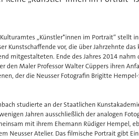
 Kulturamtes „Künstler*innen im Portrait“ stellt i
er Kunstschaffende vor, die über Jahrzehnte das 
end mitgestalteten. Ende des Jahres 2014 nahm d
er den Maler Professor Walter Cüppers ihren Anfa
enen, der die Neusser Fotografin Brigitte Hempe
ach studierte an der Staatlichen Kunstakademi
r wenigen Jahren ausschließlich der analogen Fotog
meinsam mit ihrem Ehemann Rüdiger Hempel, eben
nem Neusser Atelier. Das filmische Portrait gibt Ein