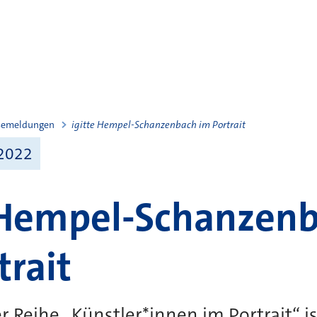
semeldungen
igitte Hempel-Schanzenbach im Portrait
2022
 Hempel-Schanzen
trait
r Reihe „Künstler*innen im Portrait“ is