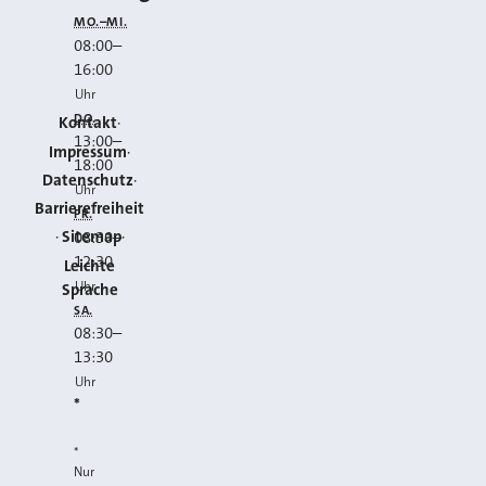
MO.–MI.
08:00
–
16:00
Uhr
DO.
Kontakt
13:00
–
Impressum
18:00
Datenschutz
Uhr
Barrierefreiheit
FR.
Sitemap
08:30
–
12:30
Leichte
Uhr
Sprache
SA.
08:30
–
13:30
Uhr
*
*
Nur