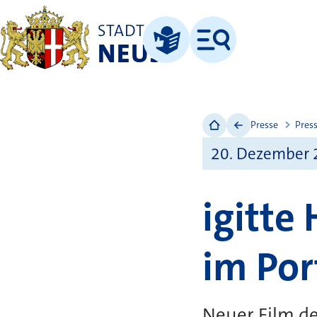
STADT
NEUSS
Menü
Leichte Sprache
Presse
Pres
20. Dezember 
igitte
im Por
Neuer Film de