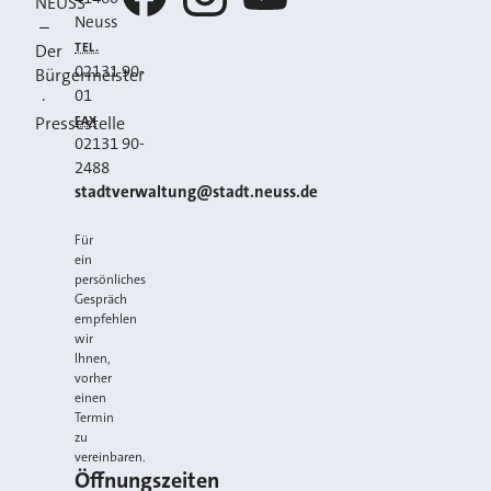
NEUSS
Neuss
–
Facebook
Instagram
YouTube
TEL.
Der
02131 90-
Bürgermeister
01
·
FAX
Pressestelle
02131 90-
2488
E-MAIL
stadtverwaltung@stadt.neuss.de
Für
ein
persönliches
Gespräch
empfehlen
wir
Ihnen,
vorher
einen
Termin
zu
vereinbaren.
Öffnungszeiten