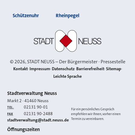
Schützenuhr
Rheinpegel
Stadt Neuss
©
2026
, STADT NEUSS – Der Bürgermeister · Pressestelle
Kontakt
Impressum
Datenschutz
Barrierefreiheit
Sitemap
Leichte Sprache
Kontakt
Stadtverwaltung Neuss
Markt 2
·
41460
Neuss
02131 90-01
TEL.
Für ein persönliches Gespräch
02131 90-2488
FAX
empfehlen wir Ihnen, vorher einen
Termin zu vereinbaren.
E-MAIL
stadtverwaltung@stadt.neuss.de
Öffnungszeiten