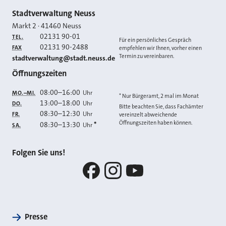
Kontakt
Stadtverwaltung Neuss
Markt 2
·
41460
Neuss
02131 90-01
TEL.
Für ein persönliches Gespräch
02131 90-2488
FAX
empfehlen wir Ihnen, vorher einen
Termin zu vereinbaren.
E-MAIL
stadtverwaltung@stadt.neuss.de
Öffnungszeiten
08:00
–
16:00
Uhr
MO.–MI.
* Nur Bürgeramt, 2 mal im Monat
13:00
–
18:00
Uhr
DO.
Bitte beachten Sie, dass Fachämter
08:30
–
12:30
Uhr
FR.
vereinzelt abweichende
Öffnungszeiten haben können.
08:30
–
13:30
*
Uhr
SA.
Folgen Sie uns!
Facebook
Instagram
YouTube
Presse