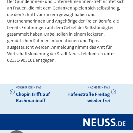
Der Gründerinnen- und Unternehmerinnen-Treff richtet sich
an Frauen, die mit dem Gedanken spielen sich selbständig,
die den Schritt vor kurzem gewagt haben und
Unternehmerinnen und Angehörige der Freien Berufe, die
bereits Erfahrungen auf dem Gebiet der Selbständigkeit
gesammelt haben. Dabei sollen in einem lockeren,
gemütlichen Rahmen Informationen und Tipps
ausgetauscht werden. Anmeldung nimmt das Amt für
Wirtschaftsförderung der Stadt Neuss telefonisch unter
02131-903101 entgegen.
VORHERIGE NEWS
NÄCHSTE NEWS
Weitere News
Chopin trifft auf
Hafenstraße Freitag
Rachmaninoff
wieder frei
NEUSS
.
DE