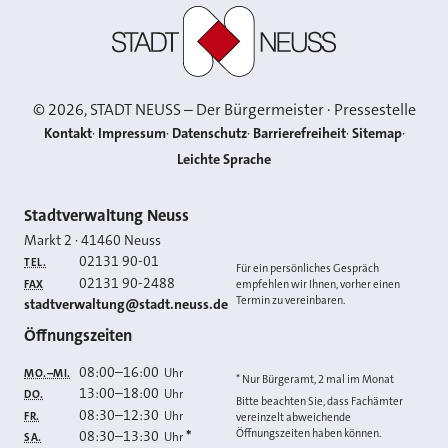
Stadt Neuss
©
2026
, STADT NEUSS – Der Bürgermeister · Pressestelle
Kontakt
Impressum
Datenschutz
Barrierefreiheit
Sitemap
Leichte Sprache
Kontakt
Stadtverwaltung Neuss
Markt 2
·
41460
Neuss
02131 90-01
TEL.
Für ein persönliches Gespräch
02131 90-2488
FAX
empfehlen wir Ihnen, vorher einen
Termin zu vereinbaren.
E-MAIL
stadtverwaltung@stadt.neuss.de
Öffnungszeiten
08:00
–
16:00
Uhr
MO.–MI.
* Nur Bürgeramt, 2 mal im Monat
13:00
–
18:00
Uhr
DO.
Bitte beachten Sie, dass Fachämter
08:30
–
12:30
Uhr
FR.
vereinzelt abweichende
Öffnungszeiten haben können.
08:30
–
13:30
*
Uhr
SA.