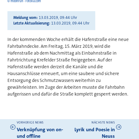
© moonrun - Fotolia.com
Meldung vom
13.03.2019, 09:44 Uhr
Letzte Aktualisierung
13.03.2019, 09:44 Uhr
In der kommenden Woche erhält die Hafenstraße eine neue
Fahrbahndecke. Am Freitag, 15. März 2019, wird die
Hafenstraße ab dem Nachmittag als Einbahnstraße in
Fahrtrichtung Krefelder Straße freigegeben. Auf der
Hafenstraße werden derzeit die Kanäle und die
Hausanschlüsse erneuert, um eine saubere und sichere
Entsorgung des Schmutzwassers weiterhin zu
gewährleisten. Im Zuge der Arbeiten musste die Fahrbahn
aufgerissen und dafür die Straße komplett gesperrt werden.
VORHERIGE NEWS
NÄCHSTE NEWS
Weitere News
Verknüpfung von on-
Lyrik und Poesie in
und offline
Neuss