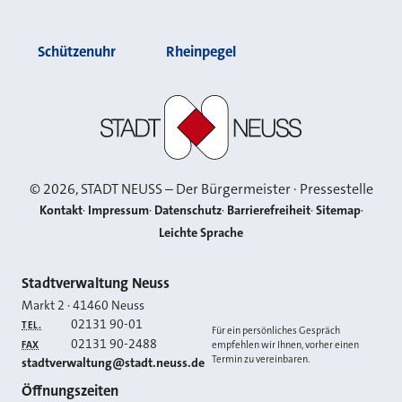
Schützenuhr
Rheinpegel
Stadt Neuss
©
2026
, STADT NEUSS – Der Bürgermeister · Pressestelle
Kontakt
Impressum
Datenschutz
Barrierefreiheit
Sitemap
Leichte Sprache
Kontakt
Stadtverwaltung Neuss
Markt 2
·
41460
Neuss
02131 90-01
TEL.
Für ein persönliches Gespräch
02131 90-2488
FAX
empfehlen wir Ihnen, vorher einen
Termin zu vereinbaren.
E-MAIL
stadtverwaltung@stadt.neuss.de
Öffnungszeiten