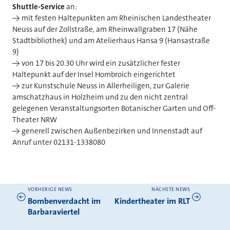
Shuttle-Service
an:
-> mit festen Haltepunkten am Rheinischen Landestheater
Neuss auf der Zollstraße, am Rheinwallgraben 17 (Nähe
Stadtbibliothek) und am Atelierhaus Hansa 9 (Hansastraße
9)
-> von 17 bis 20.30 Uhr wird ein zusätzlicher fester
Haltepunkt auf der Insel Hombroich eingerichtet
-> zur Kunstschule Neuss in Allerheiligen, zur Galerie
amschatzhaus in Holzheim und zu den nicht zentral
gelegenen Veranstaltungsorten Botanischer Garten und Off-
Theater NRW
-> generell zwischen Außenbezirken und Innenstadt auf
Anruf unter 02131-1338080
VORHERIGE NEWS
NÄCHSTE NEWS
Weitere News
Bombenverdacht im
Kindertheater im RLT
Barbaraviertel