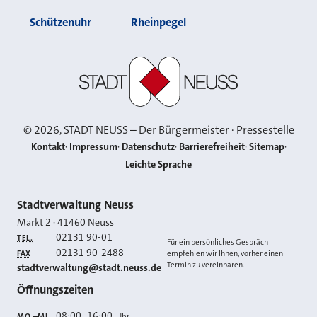
Schützenuhr
Rheinpegel
Stadt Neuss
©
2026
, STADT NEUSS – Der Bürgermeister · Pressestelle
Kontakt
Impressum
Datenschutz
Barrierefreiheit
Sitemap
Leichte Sprache
Kontakt
Stadtverwaltung Neuss
Markt 2
·
41460
Neuss
02131 90-01
TEL.
Für ein persönliches Gespräch
02131 90-2488
FAX
empfehlen wir Ihnen, vorher einen
Termin zu vereinbaren.
E-MAIL
stadtverwaltung@stadt.neuss.de
Öffnungszeiten
08:00
–
16:00
Uhr
MO.–MI.