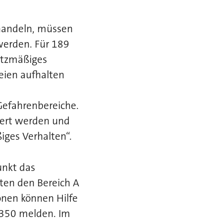
andeln, müssen
werden. Für 189
utzmäßiges
reien aufhalten
Gefahrenbereiche.
iert werden und
iges Verhalten“.
unkt das
ten den Bereich A
onen können Hilfe
1350 melden. Im