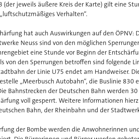
 (der jeweils äußere Kreis der Karte) gilt eine St
„luftschutzmäßiges Verhalten“.
ärfung hat auch Auswirkungen auf den ÖPNV: Di
twerke Neuss sind von den möglichen Sperrunge
rengebiet eine Stunde vor Beginn der Entschärf
ls von den Sperrungen betroffen sind folgende Li
tadtbahn der Linie U75 endet am Handweiser. Die
estelle „Meerbusch Autobahn“, die Buslinie 830 e
ie Bahnstrecken der Deutschen Bahn werden 30
ärfung voll gesperrt. Weitere Informationen hierz
Deutschen Bahn, der Rheinbahn und der Stadtwer
ärfung der Bombe werden die Anwohnerinnen u
ert. Die Bürgerinnen und Bürger werden gebeten