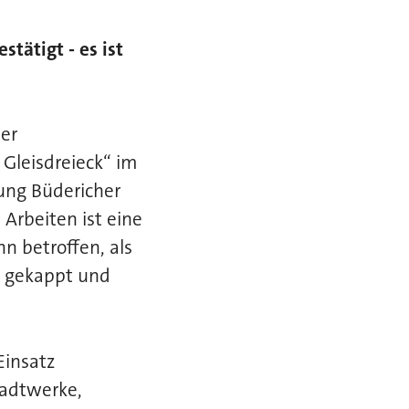
tätigt - es ist
er
Gleisdreieck“ im
ung Büdericher
Arbeiten ist eine
 betroffen, als
h gekappt und
Einsatz
tadtwerke,