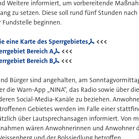
d Weitere informiert, um vorbereitende Maßnah
ang zu setzen. Diese soll rund fünf Stunden nach
 Fundstelle beginnen.
ie eine Karte des Sperrgebietes
<<<
errgebiet Bereich A
<<<
errgebiet Bereich B
<<<
und Bürger sind angehalten, am Sonntagvormittag
er die Warn-App „NINA“, das Radio sowie über d
deren Social-Media-Kanäle zu beziehen. Anwohn
roffenen Gebietes werden im Falle einer stattfi
tzlich über Lautsprechansagen informiert. Von m
nahmen wären Anwohnerinnen und Anwohner de
Weissenberg und der Bolssiedlung betroffen.