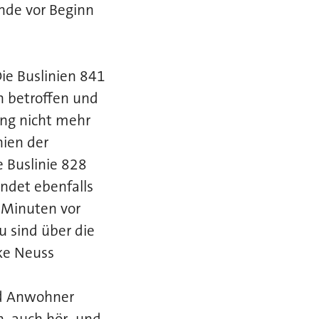
unde vor Beginn
e Buslinien 841
n betroffen und
ung nicht mehr
nien der
 Buslinie 828
ndet ebenfalls
 Minuten vor
u sind über die
ke Neuss
nd Anwohner
, auch hör- und