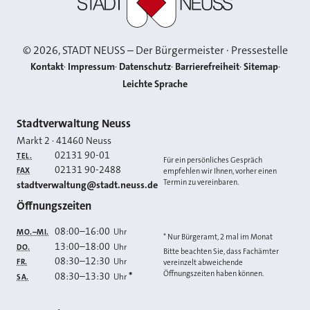
©
2026
, STADT NEUSS – Der Bürgermeister · Pressestelle
Kontakt
Impressum
Datenschutz
Barrierefreiheit
Sitemap
Leichte Sprache
Kontakt
Stadtverwaltung Neuss
Markt 2
·
41460
Neuss
02131 90-01
TEL.
Für ein persönliches Gespräch
02131 90-2488
FAX
empfehlen wir Ihnen, vorher einen
Termin zu vereinbaren.
E-MAIL
stadtverwaltung@stadt.neuss.de
Öffnungszeiten
08:00
–
16:00
Uhr
MO.–MI.
* Nur Bürgeramt, 2 mal im Monat
13:00
–
18:00
Uhr
DO.
Bitte beachten Sie, dass Fachämter
08:30
–
12:30
Uhr
FR.
vereinzelt abweichende
Öffnungszeiten haben können.
08:30
–
13:30
*
Uhr
SA.