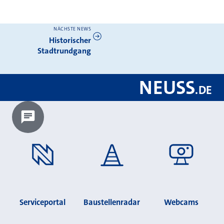
NÄCHSTE NEWS
Weitere News
Historischer
Stadtrundgang
NEUSS
.
DE
Chatbot laden?
Serviceportal
Baustellenradar
Webcams