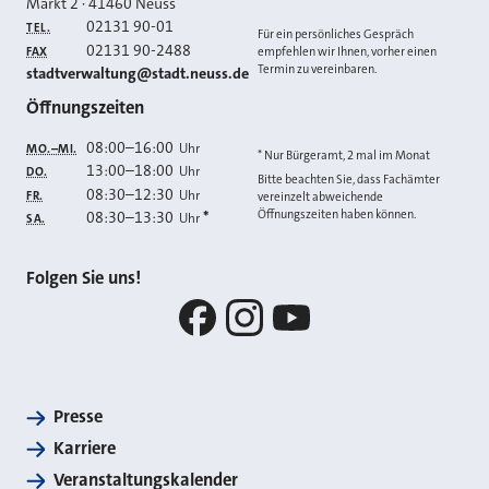
Markt 2
·
41460
Neuss
02131 90-01
TEL.
Für ein persönliches Gespräch
02131 90-2488
FAX
empfehlen wir Ihnen, vorher einen
Termin zu vereinbaren.
E-MAIL
stadtverwaltung@stadt.neuss.de
Öffnungszeiten
08:00
–
16:00
Uhr
MO.–MI.
* Nur Bürgeramt, 2 mal im Monat
13:00
–
18:00
Uhr
DO.
Bitte beachten Sie, dass Fachämter
08:30
–
12:30
Uhr
FR.
vereinzelt abweichende
Öffnungszeiten haben können.
08:30
–
13:30
*
Uhr
SA.
Folgen Sie uns!
Facebook
Instagram
YouTube
Presse
Karriere
Veranstaltungskalender