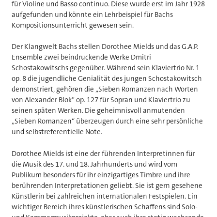
für Violine und Basso continuo. Diese wurde erst im Jahr 1928
aufgefunden und könnte ein Lehrbeispiel für Bachs
Kompositionsunterricht gewesen sein.
Der Klangwelt Bachs stellen Dorothee Mields und das G.A.P.
Ensemble zwei beindruckende Werke Dmitri
Schostakowitschs gegenüber. Während sein Klaviertrio Nr. 1
op. 8 die jugendliche Genialität des jungen Schostakowitsch
demonstriert, gehören die „Sieben Romanzen nach Worten
von Alexander Blok“ op. 127 für Sopran und Klaviertrio zu
seinen späten Werken. Die geheimnisvoll anmutenden
„Sieben Romanzen“ überzeugen durch eine sehr persönliche
und selbstreferentielle Note.
Dorothee Mields ist eine der führenden Interpretinnen für
die Musik des 17. und 18. Jahrhunderts und wird vom
Publikum besonders für ihr einzigartiges Timbre und ihre
berührenden Interpretationen geliebt. Sie ist gern gesehene
Künstlerin bei zahlreichen internationalen Festspielen. Ein
wichtiger Bereich ihres künstlerischen Schaffens sind Solo-