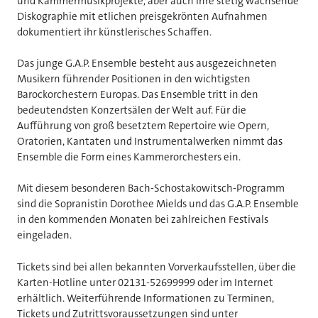
und Kammermusikprojekte, aber auch ihre stetig wachsende
Diskographie mit etlichen preisgekrönten Aufnahmen
dokumentiert ihr künstlerisches Schaffen.
Das junge G.A.P. Ensemble besteht aus ausgezeichneten
Musikern führender Positionen in den wichtigsten
Barockorchestern Europas. Das Ensemble tritt in den
bedeutendsten Konzertsälen der Welt auf. Für die
Aufführung von groß besetztem Repertoire wie Opern,
Oratorien, Kantaten und Instrumentalwerken nimmt das
Ensemble die Form eines Kammerorchesters ein.
Mit diesem besonderen Bach-Schostakowitsch-Programm
sind die Sopranistin Dorothee Mields und das G.A.P. Ensemble
in den kommenden Monaten bei zahlreichen Festivals
eingeladen.
Tickets sind bei allen bekannten Vorverkaufsstellen, über die
Karten-Hotline unter 02131-52699999 oder im Internet
erhältlich. Weiterführende Informationen zu Terminen,
Tickets und Zutrittsvoraussetzungen sind unter