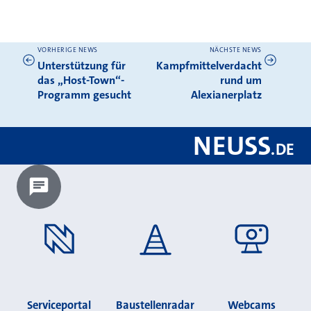
VORHERIGE NEWS
NÄCHSTE NEWS
Weitere News
Unterstützung für
Kampfmittelverdacht
das „Host-Town“-
rund um
Programm gesucht
Alexianerplatz
NEUSS
.
DE
Chatbot laden?
Serviceportal
Baustellenradar
Webcams