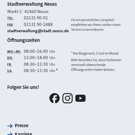
Kontakt
Stadtverwaltung Neuss
Markt 2
·
41460
Neuss
02131 90-01
TEL.
Für ein persönliches Gespräch
02131 90-2488
FAX
empfehlen wir Ihnen, vorher einen
Termin zu vereinbaren.
E-MAIL
stadtverwaltung@stadt.neuss.de
Öffnungszeiten
08:00
–
16:00
Uhr
MO.–MI.
* Nur Bürgeramt, 2 mal im Monat
13:00
–
18:00
Uhr
DO.
Bitte beachten Sie, dass Fachämter
08:30
–
12:30
Uhr
FR.
vereinzelt abweichende
Öffnungszeiten haben können.
08:30
–
13:30
*
Uhr
SA.
Folgen Sie uns!
Facebook
Instagram
YouTube
Presse
Karriere