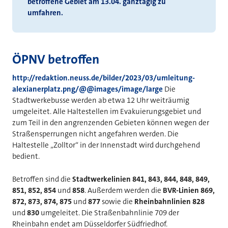
betroffene Gebiet am 13.04. ganztägig zu
umfahren.
ÖPNV betroffen
http://redaktion.neuss.de/bilder/2023/03/umleitung-
alexianerplatz.png/@@images/image/large
Die
Stadtwerkebusse werden ab etwa 12 Uhr weiträumig
umgeleitet. Alle Haltestellen im Evakuierungsgebiet und
zum Teil in den angrenzenden Gebieten können wegen der
Straßensperrungen nicht angefahren werden. Die
Haltestelle „Zolltor“ in der Innenstadt wird durchgehend
bedient.
Betroffen sind die
Stadtwerkelinien 841, 843, 844, 848, 849,
851, 852, 854
und
858
. Außerdem werden die
BVR-Linien 869,
872, 873, 874, 875
und
877
sowie die
Rheinbahnlinien 828
und
830
umgeleitet. Die Straßenbahnlinie 709 der
Rheinbahn endet am Düsseldorfer Südfriedhof.