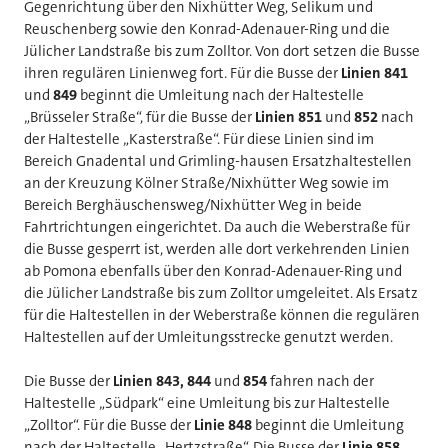
Gegenrichtung über den Nixhütter Weg, Selikum und
Reuschenberg sowie den Konrad-Adenauer-Ring und die
Jülicher Landstraße bis zum Zolltor. Von dort setzen die Busse
ihren regulären Linienweg fort. Für die Busse der
Linien 841
und
849
beginnt die Umleitung nach der Haltestelle
„Brüsseler Straße“, für die Busse der
Linien 851
und
852
nach
der Haltestelle „Kasterstraße“. Für diese Linien sind im
Bereich Gnadental und Grimling-hausen Ersatzhaltestellen
an der Kreuzung Kölner Straße/Nixhütter Weg sowie im
Bereich Berghäuschensweg/Nixhütter Weg in beide
Fahrtrichtungen eingerichtet. Da auch die Weberstraße für
die Busse gesperrt ist, werden alle dort verkehrenden Linien
ab Pomona ebenfalls über den Konrad-Adenauer-Ring und
die Jülicher Landstraße bis zum Zolltor umgeleitet. Als Ersatz
für die Haltestellen in der Weberstraße können die regulären
Haltestellen auf der Umleitungsstrecke genutzt werden.
Die Busse der
Linien 843, 844
und
854
fahren nach der
Haltestelle „Südpark“ eine Umleitung bis zur Haltestelle
„Zolltor“. Für die Busse der
Linie 848
beginnt die Umleitung
nach der Haltestelle „Hertzstraße“. Die Busse der
Linie 858