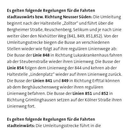
Es gelten folgende Regelungen für die Fahrten
stadtauswärts bzw. Richtung Neusser Süden:
Die Umleitung
beginnt nach der Haltestelle „Zolltor“ und führt über die
Bergheimer Straße, Reuschenberg, Selikum und je nach Linie
weiter über den Nixhütter Weg (841, 849, 851,852). Von der
Umleitungsstrecke biegen die Busse an verschiedenen
Stellen wieder wie folgt auf ihre regulären Linienwege ab:
Die Busse der
Linie 848
in Richtung Lukaskrankenhaus fahren
ab der Steubenstraße wieder ihren Linienweg. Die Busse der
Linie 854
folgen dem Linienweg der 844 und kehren ab der
Haltestelle „Lindenplatz“ wieder auf ihren Linienweg zurück.
Die Busse der
Linien 841
und
849
in Richtung Erfttal können
ab dem Berghäuschensweg wieder ihren regulären
Linienweg befahren. Die Busse der
Linien 851
und
852
in
Richtung Grimlinghausen setzen auf der Kölner Straße ihren
Linienweg fort.
Es gelten folgende Regelungen für die Fahrten
stadteinwärts:
Die Umleitungsstrecke führt in die