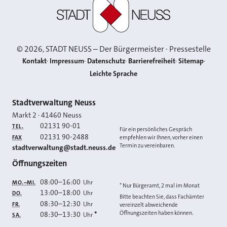
Stadt Neuss
©
2026
, STADT NEUSS – Der Bürgermeister · Pressestelle
Kontakt
Impressum
Datenschutz
Barrierefreiheit
Sitemap
Leichte Sprache
Kontakt
Stadtverwaltung Neuss
Markt 2
·
41460
Neuss
02131 90-01
TEL.
Für ein persönliches Gespräch
02131 90-2488
FAX
empfehlen wir Ihnen, vorher einen
Termin zu vereinbaren.
E-MAIL
stadtverwaltung@stadt.neuss.de
Öffnungszeiten
08:00
–
16:00
Uhr
MO.–MI.
* Nur Bürgeramt, 2 mal im Monat
13:00
–
18:00
Uhr
DO.
Bitte beachten Sie, dass Fachämter
08:30
–
12:30
Uhr
FR.
vereinzelt abweichende
Öffnungszeiten haben können.
08:30
–
13:30
*
Uhr
SA.