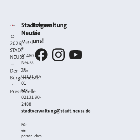
Kontakt
Stadt Neuss
Stadtverwaltung
Folgen
Neuss
Sie
©
uns!
Markt
2026
,
2
·
STADT
41460
NEUSS
Neuss
–
Facebook
Instagram
YouTube
TEL.
Der
02131 90-
Bürgermeister
01
·
FAX
Pressestelle
02131 90-
2488
E-MAIL
stadtverwaltung@stadt.neuss.de
Für
ein
persönliches