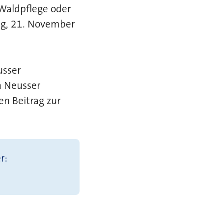
Waldpflege oder
ag, 21. November
usser
n Neusser
en Beitrag zur
r: