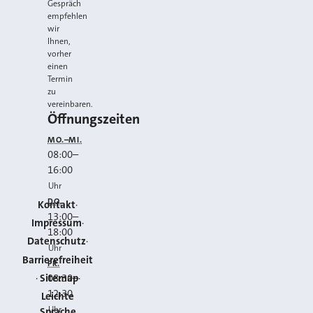
Gespräch
empfehlen
wir
Ihnen,
vorher
einen
Termin
zu
vereinbaren.
Öffnungszeiten
MO.–MI.
08:00
–
16:00
Uhr
DO.
Kontakt
13:00
–
Impressum
18:00
Datenschutz
Uhr
Barrierefreiheit
FR.
Sitemap
08:30
–
12:30
Leichte
Uhr
Sprache