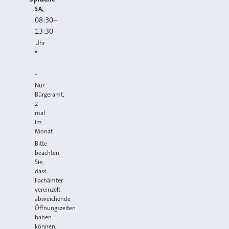
SA.
08:30
–
13:30
Uhr
*
*
Nur
Bürgeramt,
2
mal
im
Monat
Bitte
beachten
Sie,
dass
Fachämter
vereinzelt
abweichende
Öffnungszeiten
haben
können.