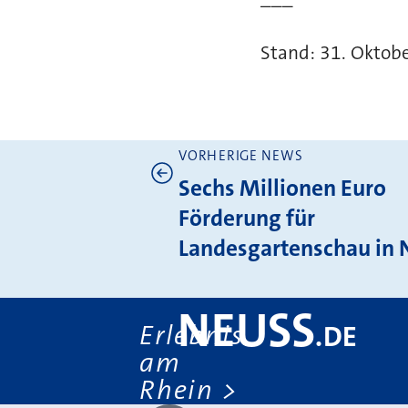
Stand: 31. Oktob
VORHERIGE NEWS
Weitere News
Sechs Millionen Euro
Förderung für
Landesgartenschau in 
NEUSS
Erlebnis
.
DE
am
Rhein