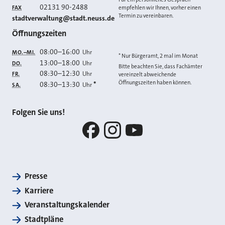
02131 90-2488
FAX
empfehlen wir Ihnen, vorher einen
Termin zu vereinbaren.
E-MAIL
stadtverwaltung@stadt.neuss.de
Öffnungszeiten
08:00
–
16:00
Uhr
MO.–MI.
* Nur Bürgeramt, 2 mal im Monat
13:00
–
18:00
Uhr
DO.
Bitte beachten Sie, dass Fachämter
08:30
–
12:30
Uhr
FR.
vereinzelt abweichende
Öffnungszeiten haben können.
08:30
–
13:30
*
Uhr
SA.
Folgen Sie uns!
Facebook
Instagram
YouTube
Presse
Karriere
Veranstaltungskalender
Stadtpläne