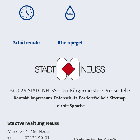
Schützenuhr
Rheinpegel
Stadt Neuss
©
2026
, STADT NEUSS – Der Bürgermeister · Pressestelle
Kontakt
Impressum
Datenschutz
Barrierefreiheit
Sitemap
Leichte Sprache
Kontakt
Stadtverwaltung Neuss
Markt 2
·
41460
Neuss
02131 90-01
TEL.
Für ein persönliches Gespräch