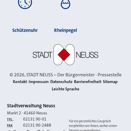
Schützenuhr
Rheinpegel
Stadt Neuss
©
2026
, STADT NEUSS – Der Bürgermeister · Pressestelle
Kontakt
Impressum
Datenschutz
Barrierefreiheit
Sitemap
Leichte Sprache
Kontakt
Stadtverwaltung Neuss
Markt 2
·
41460
Neuss
02131 90-01
TEL.
Für ein persönliches Gespräch
02131 90-2488
FAX
empfehlen wir Ihnen, vorher einen
Termin zu vereinbaren.
E-MAIL