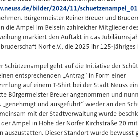
w.neuss.de/bilder/2024/11/schuetzenampel_01
fnehmen. Bürgermeister Reiner Breuer und Brude
en die Ampel im Beisein zahlreicher Mitglieder de
nweihung markiert den Auftakt in das Jubiläumsja
ruderschaft Norf e.V., die 2025 ihr 125-jähriges 
der Schützenampel geht auf die Initiative der Sch
einen entsprechenden „Antrag“ in Form einer
mlung auf einem T-Shirt bei der Stadt Neuss ein
atte Bürgermeister Breuer angenommen und nu
ls „genehmigt und ausgeführt“ wieder an den Sch
meinsam mit der Stadtverwaltung wurde beschlo
der Ampel in Höhe der Norfer Kirchstraße 20 mit
 auszustatten. Dieser Standort wurde bewusst g