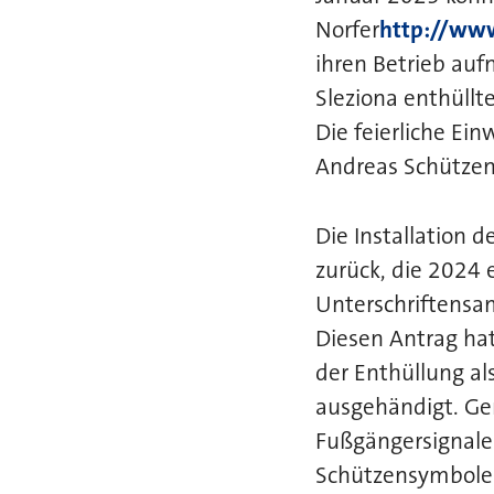
Norfer
http://ww
ihren Betrieb au
Sleziona enthüllt
Die feierliche Ei
Andreas Schützenb
Die Installation 
zurück, die 2024 
Unterschriftensam
Diesen Antrag h
der Enthüllung a
ausgehändigt. Ge
Fußgängersignale 
Schützensymbolen