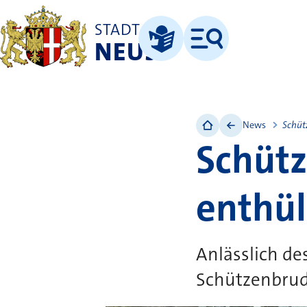
STADT
NEUSS
Menü
Leichte Sprache
News
Schüt
Schütz
enthül
Anlässlich de
Schützenbrude