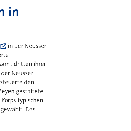
n in
e
in der Neusser
erte
amt dritten ihrer
 der Neusser
 steuerte den
Meyen gestaltete
e Korps typischen
 gewählt. Das