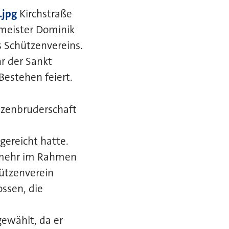
.jpg
Kirchstraße
rmeister Dominik
s Schützenvereins.
hr der Sankt
Bestehen feiert.
ützenbruderschaft
gereicht hatte.
nmehr im Rahmen
ützenverein
ssen, die
ewählt, da er