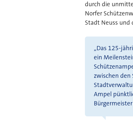
durch die unmitt
Norfer Schützenw
Stadt Neuss und 
„Das 125-jähr
ein Meilenstei
Schützenampel
zwischen den S
Stadtverwalt
Ampel pünktli
Bürgermeister 