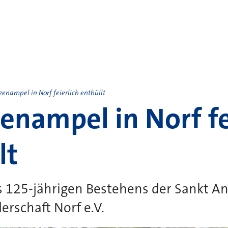
zenampel in Norf feierlich enthüllt
enampel in Norf fe
lt
s 125-jährigen Bestehens der Sankt A
rschaft Norf e.V.