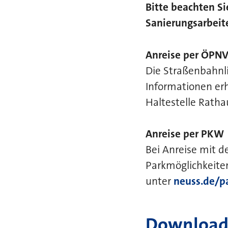
Bitte beachten S
Sanierungsarbeite
Anreise per ÖPN
Die Straßenbahnli
Informationen erh
Haltestelle Ratha
Anreise per PKW
Bei Anreise mit d
Parkmöglichkeiten
unter
neuss.de/p
Download