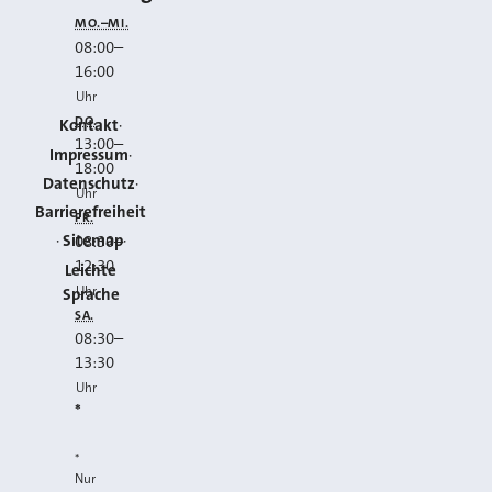
MO.–MI.
08:00
–
16:00
Uhr
DO.
Kontakt
13:00
–
Impressum
18:00
Datenschutz
Uhr
Barrierefreiheit
FR.
Sitemap
08:30
–
12:30
Leichte
Uhr
Sprache
SA.
08:30
–
13:30
Uhr
*
*
Nur