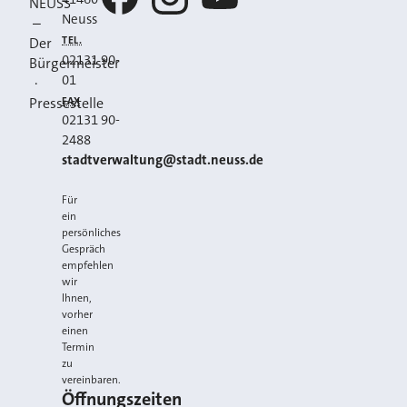
NEUSS
Neuss
–
Facebook
Instagram
YouTube
TEL.
Der
02131 90-
Bürgermeister
01
·
FAX
Pressestelle
02131 90-
2488
E-MAIL
stadtverwaltung@stadt.neuss.de
Für
ein
persönliches
Gespräch
empfehlen
wir
Ihnen,
vorher
einen
Termin
zu
vereinbaren.
Öffnungszeiten