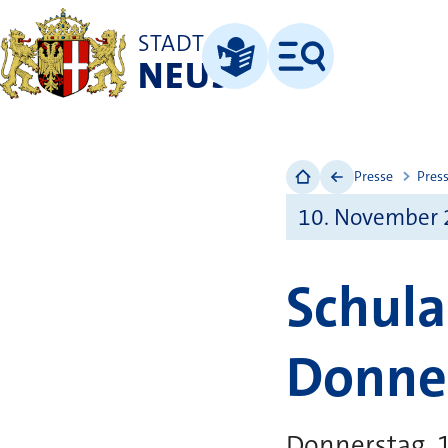
STADT
NEUSS
Menü
Leichte Sprache
Presse
Pres
10. November
Schula
Donne
Donnerstag, 1