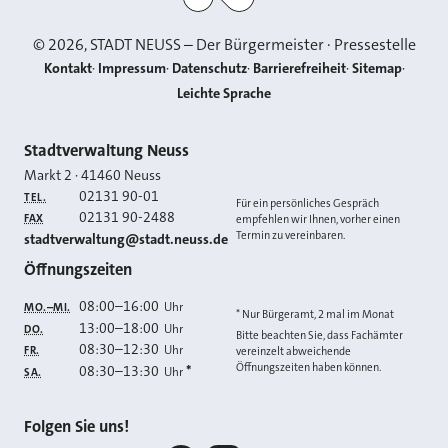
©
2026
, STADT NEUSS – Der Bürgermeister · Pressestelle
Kontakt
Impressum
Datenschutz
Barrierefreiheit
Sitemap
Leichte Sprache
Kontakt
Stadtverwaltung Neuss
Markt 2
·
41460
Neuss
02131 90-01
TEL.
Für ein persönliches Gespräch
02131 90-2488
FAX
empfehlen wir Ihnen, vorher einen
Termin zu vereinbaren.
E-MAIL
stadtverwaltung@stadt.neuss.de
Öffnungszeiten
08:00
–
16:00
Uhr
MO.–MI.
* Nur Bürgeramt, 2 mal im Monat
13:00
–
18:00
Uhr
DO.
Bitte beachten Sie, dass Fachämter
08:30
–
12:30
Uhr
FR.
vereinzelt abweichende
Öffnungszeiten haben können.
08:30
–
13:30
*
Uhr
SA.
Folgen Sie uns!