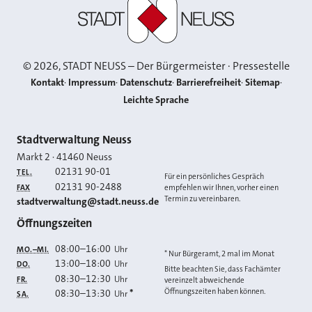
Stadt Neuss
©
2026
, STADT NEUSS – Der Bürgermeister · Pressestelle
Kontakt
Impressum
Datenschutz
Barrierefreiheit
Sitemap
Leichte Sprache
Kontakt
Stadtverwaltung Neuss
Markt 2
·
41460
Neuss
02131 90-01
TEL.
Für ein persönliches Gespräch
02131 90-2488
FAX
empfehlen wir Ihnen, vorher einen
Termin zu vereinbaren.
E-MAIL
stadtverwaltung@stadt.neuss.de
Öffnungszeiten
08:00
–
16:00
Uhr
MO.–MI.
* Nur Bürgeramt, 2 mal im Monat
13:00
–
18:00
Uhr
DO.
Bitte beachten Sie, dass Fachämter
08:30
–
12:30
Uhr
FR.
vereinzelt abweichende
Öffnungszeiten haben können.
08:30
–
13:30
*
Uhr
SA.