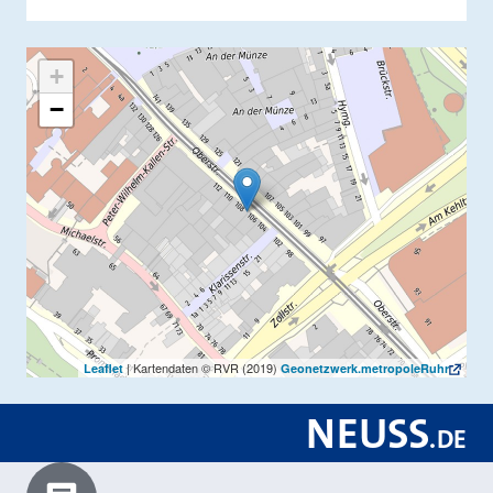
+
−
| Kartendaten © RVR (2019)
Leaflet
Geonetzwerk.metropoleRuhr
NEUSS
.
DE