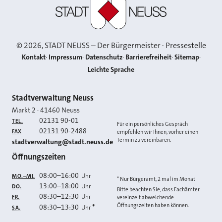
©
2026
, STADT NEUSS – Der Bürgermeister · Pressestelle
Kontakt
Impressum
Datenschutz
Barrierefreiheit
Sitemap
Leichte Sprache
Kontakt
Stadtverwaltung Neuss
Markt 2
·
41460
Neuss
02131 90-01
TEL.
Für ein persönliches Gespräch
02131 90-2488
FAX
empfehlen wir Ihnen, vorher einen
Termin zu vereinbaren.
E-MAIL
stadtverwaltung@stadt.neuss.de
Öffnungszeiten
08:00
–
16:00
Uhr
MO.–MI.
* Nur Bürgeramt, 2 mal im Monat
13:00
–
18:00
Uhr
DO.
Bitte beachten Sie, dass Fachämter
08:30
–
12:30
Uhr
FR.
vereinzelt abweichende
Öffnungszeiten haben können.
08:30
–
13:30
*
Uhr
SA.