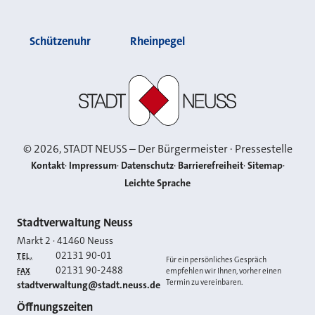
Schützenuhr
Rheinpegel
Stadt Neuss
©
2026
, STADT NEUSS – Der Bürgermeister · Pressestelle
Kontakt
Impressum
Datenschutz
Barrierefreiheit
Sitemap
Leichte Sprache
Kontakt
Stadtverwaltung Neuss
Markt 2
·
41460
Neuss
02131 90-01
TEL.
Für ein persönliches Gespräch
02131 90-2488
FAX
empfehlen wir Ihnen, vorher einen
Termin zu vereinbaren.
E-MAIL
stadtverwaltung@stadt.neuss.de
Öffnungszeiten