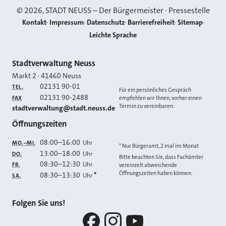
©
2026
, STADT NEUSS – Der Bürgermeister · Pressestelle
Kontakt
Impressum
Datenschutz
Barrierefreiheit
Sitemap
Leichte Sprache
Kontakt
Stadtverwaltung Neuss
Markt 2
·
41460
Neuss
02131 90-01
TEL.
Für ein persönliches Gespräch
02131 90-2488
FAX
empfehlen wir Ihnen, vorher einen
Termin zu vereinbaren.
E-MAIL
stadtverwaltung@stadt.neuss.de
Öffnungszeiten
08:00
–
16:00
Uhr
MO.–MI.
* Nur Bürgeramt, 2 mal im Monat
13:00
–
18:00
Uhr
DO.
Bitte beachten Sie, dass Fachämter
08:30
–
12:30
Uhr
FR.
vereinzelt abweichende
Öffnungszeiten haben können.
08:30
–
13:30
*
Uhr
SA.
Folgen Sie uns!