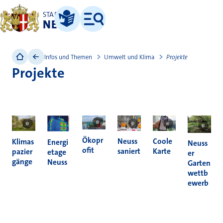
STADT
NEUSS
Leichte Sprache
Menü
Infos und Themen
Umwelt und Klima
Projekte
Projekte
©
Foto: Stadt Neuss
©
Foto: Stadt Neuss
©
Stadt Neuss
©
Foto: Markus van Offern
©
Albrecht-
Ökopr
Neuss
Coole
Klimas
Energi
Neuss
ofit
saniert
Karte
pazier
etage
er
gänge
Neuss
Garten
wettb
ewerb