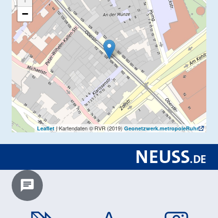
−
| Kartendaten © RVR (2019)
Leaflet
Geonetzwerk.metropoleRuhr
NEUSS
.
DE
Chatbot laden?