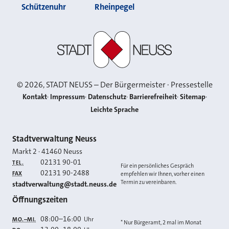
Schützenuhr
Rheinpegel
Stadt Neuss
©
2026
, STADT NEUSS – Der Bürgermeister · Pressestelle
Kontakt
Impressum
Datenschutz
Barrierefreiheit
Sitemap
Leichte Sprache
Kontakt
Stadtverwaltung Neuss
Markt 2
·
41460
Neuss
02131 90-01
TEL.
Für ein persönliches Gespräch
02131 90-2488
FAX
empfehlen wir Ihnen, vorher einen
Termin zu vereinbaren.
E-MAIL
stadtverwaltung@stadt.neuss.de
Öffnungszeiten
08:00
–
16:00
Uhr
MO.–MI.
* Nur Bürgeramt, 2 mal im Monat