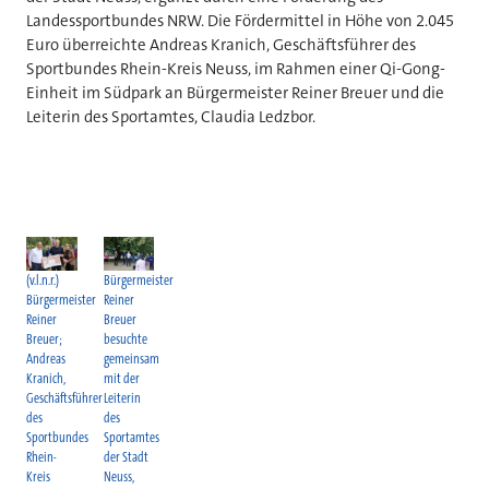
Landessportbundes NRW. Die Fördermittel in Höhe von 2.045
Euro überreichte Andreas Kranich, Geschäftsführer des
Sportbundes Rhein-Kreis Neuss, im Rahmen einer Qi-Gong-
Einheit im Südpark an Bürgermeister Reiner Breuer und die
Leiterin des Sportamtes, Claudia Ledzbor.
(v.l.n.r.)
Bürgermeister
Bürgermeister
Reiner
Reiner
Breuer
Breuer;
besuchte
Andreas
gemeinsam
Kranich,
mit der
Geschäftsführer
Leiterin
des
des
Sportbundes
Sportamtes
Rhein-
der Stadt
Kreis
Neuss,