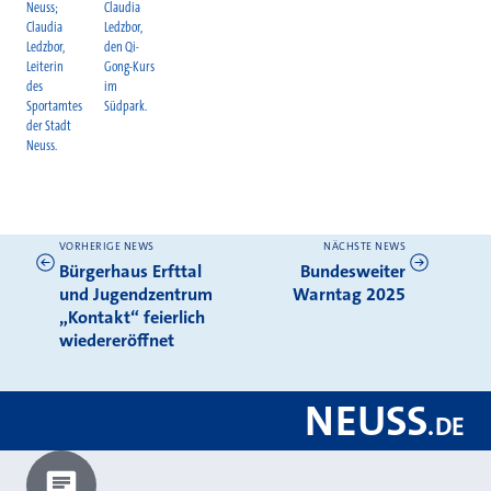
Neuss;
Claudia
Claudia
Ledzbor,
Ledzbor,
den Qi-
Leiterin
Gong-Kurs
des
im
Sportamtes
Südpark.
der Stadt
Neuss.
VORHERIGE NEWS
NÄCHSTE NEWS
Weitere News
Bürgerhaus Erfttal
Bundesweiter
und Jugendzentrum
Warntag 2025
„Kontakt“ feierlich
wiedereröffnet
NEUSS
.
DE