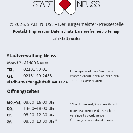
©
2026
, STADT NEUSS – Der Bürgermeister · Pressestelle
Kontakt
Impressum
Datenschutz
Barrierefreiheit
Sitemap
Leichte Sprache
Kontakt
Stadtverwaltung Neuss
Markt 2
·
41460
Neuss
02131 90-01
TEL.
Für ein persönliches Gespräch
02131 90-2488
FAX
empfehlen wir Ihnen, vorher einen
Termin zu vereinbaren.
E-MAIL
stadtverwaltung@stadt.neuss.de
Öffnungszeiten
08:00
–
16:00
Uhr
MO.–MI.
* Nur Bürgeramt, 2 mal im Monat
13:00
–
18:00
Uhr
DO.
Bitte beachten Sie, dass Fachämter
08:30
–
12:30
Uhr
FR.
vereinzelt abweichende
Öffnungszeiten haben können.
08:30
–
13:30
*
Uhr
SA.