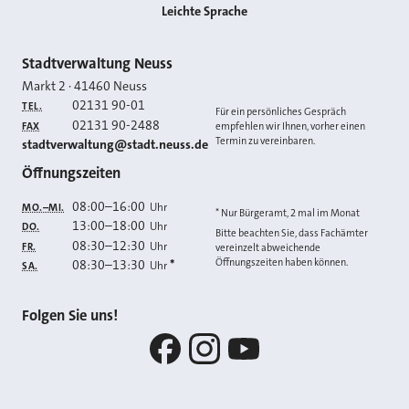
Leichte Sprache
Kontakt
Stadtverwaltung Neuss
Markt 2
·
41460
Neuss
02131 90-01
TEL.
Für ein persönliches Gespräch
02131 90-2488
FAX
empfehlen wir Ihnen, vorher einen
Termin zu vereinbaren.
E-MAIL
stadtverwaltung@stadt.neuss.de
Öffnungszeiten
08:00
–
16:00
Uhr
MO.–MI.
* Nur Bürgeramt, 2 mal im Monat
13:00
–
18:00
Uhr
DO.
Bitte beachten Sie, dass Fachämter
08:30
–
12:30
Uhr
FR.
vereinzelt abweichende
Öffnungszeiten haben können.
08:30
–
13:30
*
Uhr
SA.
Folgen Sie uns!
Facebook
Instagram
YouTube