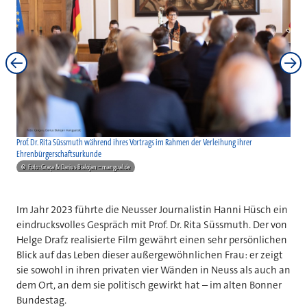
Prof. Dr. Rita Süssmuth während ihres Vortrags im Rahmen der Verleihung ihrer
Prof.
Ehrenbürgerschaftsurkunde
und d
Köni
©
Foto: Graça & Darius Bialojan – mangual.de
©
F
Im Jahr 2023 führte die Neusser Journalistin Hanni Hüsch ein
eindrucksvolles Gespräch mit Prof. Dr. Rita Süssmuth. Der von
Helge Drafz realisierte Film gewährt einen sehr persönlichen
Blick auf das Leben dieser außergewöhnlichen Frau: er zeigt
sie sowohl in ihren privaten vier Wänden in Neuss als auch an
dem Ort, an dem sie politisch gewirkt hat – im alten Bonner
Bundestag.