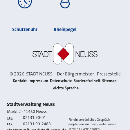
Schützenuhr
Rheinpegel
Stadt Neuss
©
2026
, STADT NEUSS – Der Bürgermeister · Pressestelle
Kontakt
Impressum
Datenschutz
Barrierefreiheit
Sitemap
Leichte Sprache
Kontakt
Stadtverwaltung Neuss
Markt 2
·
41460
Neuss
02131 90-01
TEL.
Für ein persönliches Gespräch
02131 90-2488
FAX
empfehlen wir Ihnen, vorher einen
Termin zu vereinbaren.
E-MAIL