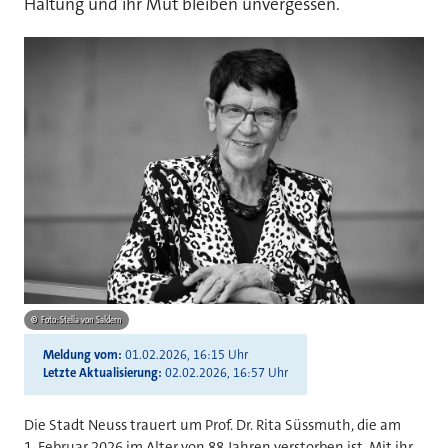
Haltung und ihr Mut bleiben unvergessen.
©
Foto: Stella von Saldern
Meldung vom
01.02.2026, 16:15 Uhr
Letzte Aktualisierung
02.02.2026, 16:57 Uhr
Die Stadt Neuss trauert um Prof. Dr. Rita Süssmuth, die am
1. Februar 2026 im Alter von 88 Jahren verstorben ist. Mit ihr