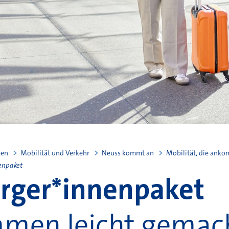
men
Mobilität und Verkehr
Neuss kommt an
Mobilität, die ank
enpaket
rger*innenpaket
men leicht gemac