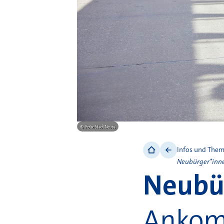
©
Foto: Stadt Neuss
Infos und The
Neubürger*inn
Neubü
Ankom