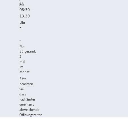
SA.
08:30
–
13:30
Uhr
*
*
Nur
Bürgeramt,
2
mal
im
Monat
Bitte
beachten
Sie,
dass
Fachämter
vereinzelt
abweichende
Öffnungszeiten
haben
können.