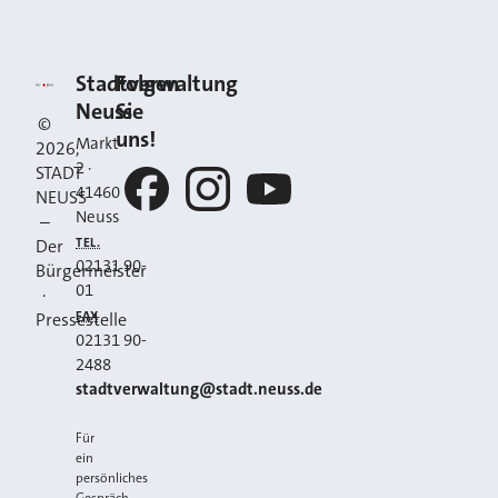
Kontakt
Stadt Neuss
Stadtverwaltung
Folgen
Neuss
Sie
©
uns!
Markt
2026
,
2
·
STADT
41460
NEUSS
Neuss
–
Facebook
Instagram
YouTube
TEL.
Der
02131 90-
Bürgermeister
01
·
FAX
Pressestelle
02131 90-
2488
E-MAIL
stadtverwaltung@stadt.neuss.de
Für
ein
persönliches
Gespräch