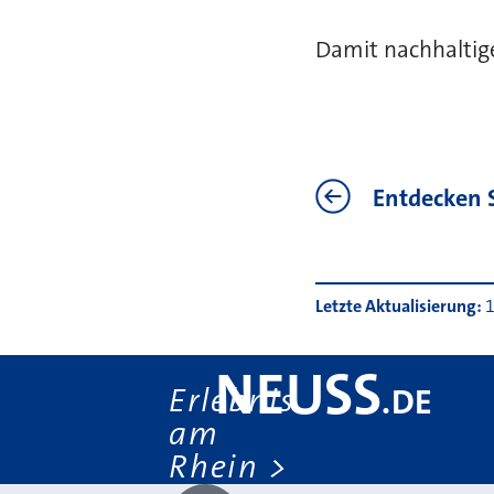
Damit nachhaltige
Weiterf
Entdecken 
Letzte Aktualisierung
1
NEUSS
Erlebnis
.
DE
am
Rhein