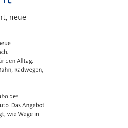
nt, neue
neue
ach.
r den Alltag.
 Bahn, Radwegen,
sabo des
Auto. Das Angebot
gt, wie Wege in