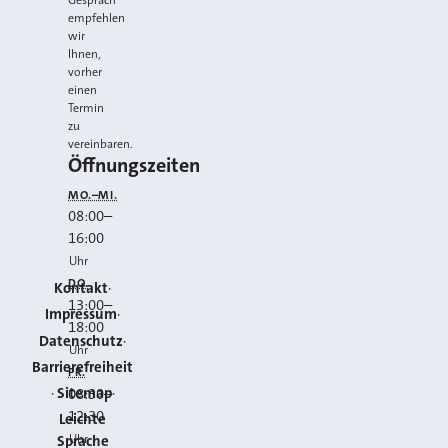
empfehlen
wir
Ihnen,
vorher
einen
Termin
zu
vereinbaren.
Öffnungszeiten
MO.–MI.
08:00
–
16:00
Uhr
DO.
Kontakt
13:00
–
Impressum
18:00
Datenschutz
Uhr
Barrierefreiheit
FR.
Sitemap
08:30
–
12:30
Leichte
Uhr
Sprache