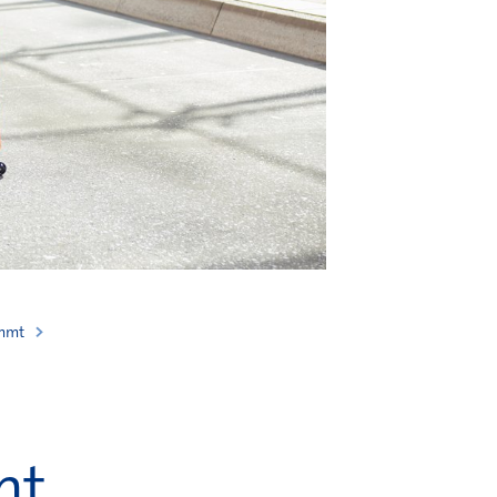
ommt
ht