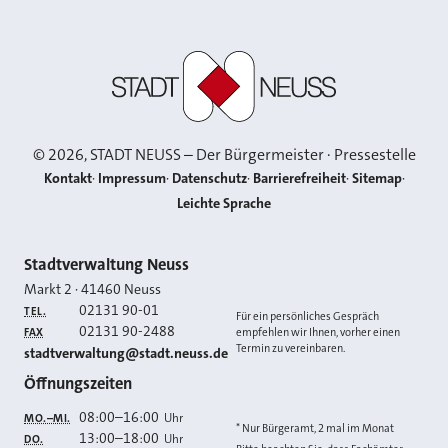
Stadt Neuss
©
2026
, STADT NEUSS – Der Bürgermeister · Pressestelle
Kontakt
Impressum
Datenschutz
Barrierefreiheit
Sitemap
Leichte Sprache
Kontakt
Stadtverwaltung Neuss
Markt 2
·
41460
Neuss
02131 90-01
TEL.
Für ein persönliches Gespräch
02131 90-2488
FAX
empfehlen wir Ihnen, vorher einen
Termin zu vereinbaren.
E-MAIL
stadtverwaltung@stadt.neuss.de
Öffnungszeiten
08:00
–
16:00
Uhr
MO.–MI.
* Nur Bürgeramt, 2 mal im Monat
13:00
–
18:00
Uhr
DO.