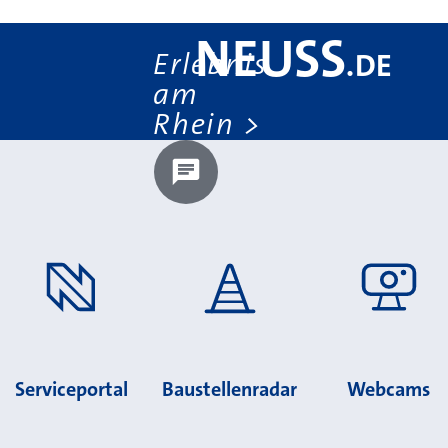
NEUSS
Erlebnis
.
DE
am
Rhein
Chatbot laden?
Serviceportal
Baustellenradar
Webcams