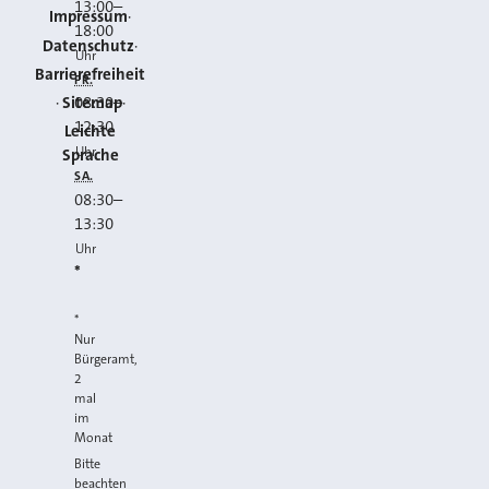
13:00
–
Impressum
18:00
Datenschutz
Uhr
Barrierefreiheit
FR.
Sitemap
08:30
–
12:30
Leichte
Uhr
Sprache
SA.
08:30
–
13:30
Uhr
*
*
Nur
Bürgeramt,
2
mal
im
Monat
Bitte
beachten