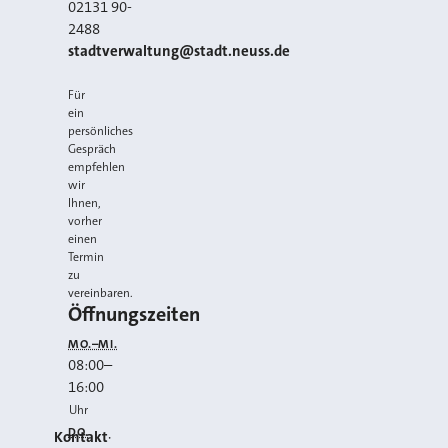
02131 90-
2488
E-MAIL
stadtverwaltung@stadt.neuss.de
Für
ein
persönliches
Gespräch
empfehlen
wir
Ihnen,
vorher
einen
Termin
zu
vereinbaren.
Öffnungszeiten
MO.–MI.
08:00
–
16:00
Uhr
DO.
Kontakt