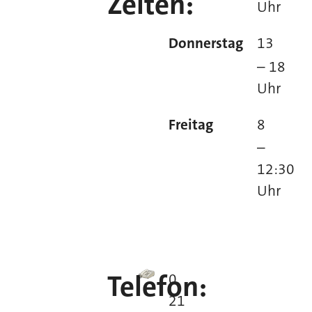
Zeiten:
Uhr
Donnerstag
13
– 18
Uhr
Freitag
8
–
12:30
Uhr
Telefon:
0
21