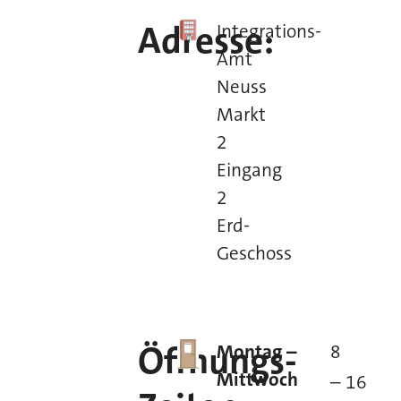
Adresse:
Integrations-
Amt
Neuss
Markt
2
Eingang
2
Erd-
Geschoss
Öffnungs-
Montag –
8
Mittwoch
– 16