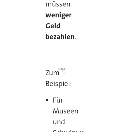
müssen
weniger
Geld
bezahlen
.
Zum
Beispiel:
Für
Museen
und