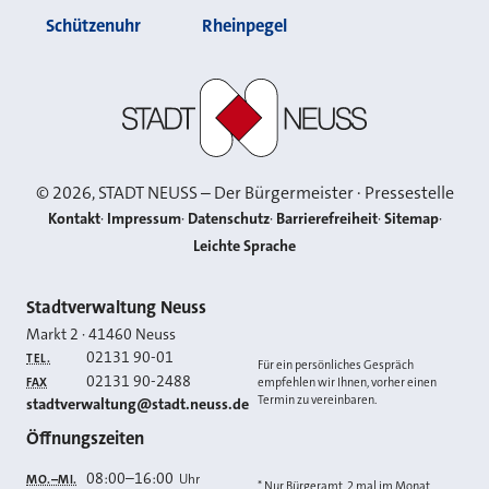
Schützenuhr
Rheinpegel
Stadt Neuss
©
2026
, STADT NEUSS – Der Bürgermeister · Pressestelle
Kontakt
Impressum
Datenschutz
Barrierefreiheit
Sitemap
Leichte Sprache
Kontakt
Stadtverwaltung Neuss
Markt 2
·
41460
Neuss
02131 90-01
TEL.
Für ein persönliches Gespräch
02131 90-2488
FAX
empfehlen wir Ihnen, vorher einen
Termin zu vereinbaren.
E-MAIL
stadtverwaltung@stadt.neuss.de
Öffnungszeiten
08:00
–
16:00
Uhr
MO.–MI.
* Nur Bürgeramt, 2 mal im Monat