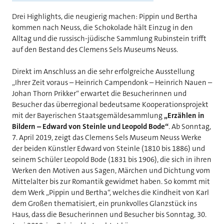
Drei Highlights, die neugierig machen: Pippin und Bertha
kommen nach Neuss, die Schokolade hält Einzug in den
Alltag und die russisch-jüdische Sammlung Rubinstein trifft
auf den Bestand des Clemens Sels Museums Neuss.
Direkt im Anschluss an die sehr erfolgreiche Ausstellung
„Ihrer Zeit voraus – Heinrich Campendonk – Heinrich Nauen –
Johan Thorn Prikker“ erwartet die Besucherinnen und
Besucher das überregional bedeutsame Kooperationsprojekt
mit der Bayerischen Staatsgemäldesammlung
„Erzählen in
Bildern – Edward von Steinle und Leopold Bode“
. Ab Sonntag,
7. April 2019, zeigt das Clemens Sels Museum Neuss Werke
der beiden Künstler Edward von Steinle (1810 bis 1886) und
seinem Schüler Leopold Bode (1831 bis 1906), die sich in ihren
Werken den Motiven aus Sagen, Märchen und Dichtung vom
Mittelalter bis zur Romantik gewidmet haben. So kommt mit
dem Werk „Pippin und Bertha“, welches die Kindheit von Karl
dem Großen thematisiert, ein prunkvolles Glanzstück ins
Haus, dass die Besucherinnen und Besucher bis Sonntag, 30.