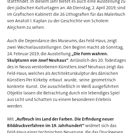
stattfindet. In diesem Jahr bietet es auch eine Ausstellung zu
den jüdischen Kulturtagen an. Ab Dienstag, 2. April 2019, sind
im Grafischen Kabinett die 26 Lithografien für das Malerbuch
von Anatoli l. Kaplan zu der Geschichte von Scholem
Alejchem zu sehen.
Auch die Dependance des Museums, das Feld-Haus, zeigt
zwei Wechselausstellungen. Den Beginn macht ab Sonntag,
24. Februar 2019, die Ausstellung
„Die Form wahren.
Skulpturen von Josef Neuhaus“
. Anlässlich des 20. Todestages
des in Neuss verstorbenen Künstlers Josef Neuhaus zeigt das
Feld-Haus, welches als Architekturskulptur des dänischen
Künstlers Per Kirkeby erbaut wurde, seine geometrisch
konkrete Kunst. Die ausschließlich in Weiß ausgeführten
Objekte lassen die Betrachtung durch ein lebendiges Spiel
aus Licht und Schatten zu einem besonderen Erlebnis
werden.
Mit „
Aufbruch ins Land der Farben. Die Erfindung neuer
Bilddruckverfahren im 19. Jahrhundert“
widmet sich das
Feld-Haus einer technischen Neuerung, die das Druckwesen