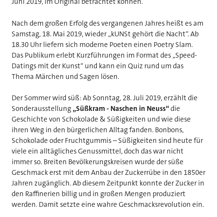
Juni 2019, im Original betrachtet können.
Nach dem großen Erfolg des vergangenen Jahres heißt es am
Samstag, 18. Mai 2019, wieder „kUNSt gehört die Nacht“. Ab
18.30 Uhr liefern sich moderne Poeten einen Poetry Slam.
Das Publikum erlebt Kurzführungen im Format des „Speed-
Datings mit der Kunst“ und kann ein Quiz rund um das
Thema Märchen und Sagen lösen.
Der Sommer wird süß: Ab Sonntag, 28. Juli 2019, erzählt die
Sonderausstellung
„Süßkram - Naschen in Neuss“
die
Geschichte von Schokolade & Süßigkeiten und wie diese
ihren Weg in den bürgerlichen Alltag fanden. Bonbons,
Schokolade oder Fruchtgummis – Süßigkeiten sind heute für
viele ein alltägliches Genussmittel, doch das war nicht
immer so. Breiten Bevölkerungskreisen wurde der süße
Geschmack erst mit dem Anbau der Zuckerrübe in den 1850er
Jahren zugänglich. Ab diesem Zeitpunkt konnte der Zucker in
den Raffinerien billig und in großen Mengen produziert
werden. Damit setzte eine wahre Geschmacksrevolution ein.