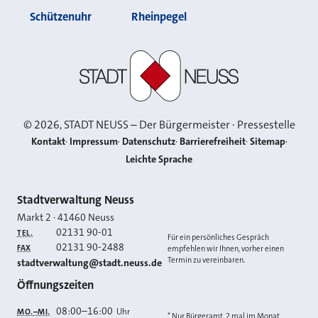
Schützenuhr
Rheinpegel
Stadt Neuss
©
2026
, STADT NEUSS – Der Bürgermeister · Pressestelle
Kontakt
Impressum
Datenschutz
Barrierefreiheit
Sitemap
Leichte Sprache
Kontakt
Stadtverwaltung Neuss
Markt 2
·
41460
Neuss
02131 90-01
TEL.
Für ein persönliches Gespräch
02131 90-2488
FAX
empfehlen wir Ihnen, vorher einen
Termin zu vereinbaren.
E-MAIL
stadtverwaltung@stadt.neuss.de
Öffnungszeiten
08:00
–
16:00
Uhr
MO.–MI.
* Nur Bürgeramt, 2 mal im Monat