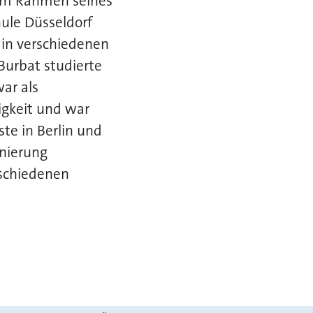
 Im Rahmen seines
ule Düsseldorf
t in verschiedenen
urbat studierte
ar als
igkeit und war
ste in Berlin und
onierung
erschiedenen