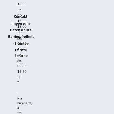
16:00
Uhr
DO.
Kontakt
13:00
–
Impressum
18:00
Datenschutz
Uhr
Barrierefreiheit
FR.
Sitemap
08:30
–
12:30
Leichte
Uhr
Sprache
SA.
08:30
–
13:30
Uhr
*
*
Nur
Bürgeramt,
2
mal