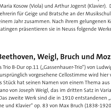
Maria Kosow (Viola) und Arthur Jogerst (Klavier).
ehrerin für Geige und Bratsche an der Musikschu
 einem Jahr zusammen. Nach ihrem gelungenen K
Ratingen präsentieren sie in Neuss folgende Werke
Beethoven, Weigl, Bruch und Moz
as Trio B-Dur op.11 („Gassenhauer-Trio“) von Lud
ursprünglich vorgesehene Cellostimme wird hier v
 Stück hat seinen Namen von einem Thema aus 
no von Joseph Weigl, das im dritten Satz in Vari
 Das zweite Werk sind die in 1910 entstandenen „
che und Klavier“ op. 83 von Max Bruch (1838-1920