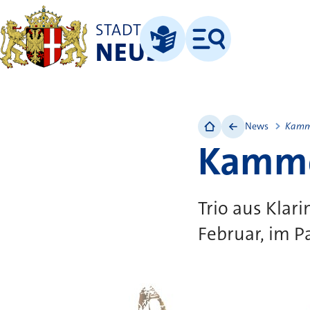
STADT
NEUSS
Menü
Leichte Sprache
News
Kamm
Kamme
Trio aus Klari
Februar, im P