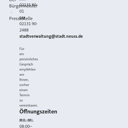
02131 90-
Bürgermeister
01
·
FAX
Pressestelle
02131 90-
2488
E-MAIL
stadtverwaltung@stadt.neuss.de
Für
ein
persönliches
Gespräch
empfehlen
wir
Ihnen,
vorher
einen
Termin
zu
vereinbaren.
Öffnungszeiten
MO.–MI.
08:00
–