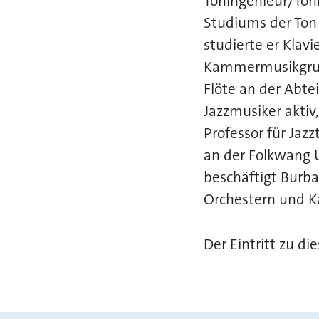
Toningenieur/Ton
Studiums der Ton
studierte er Klavi
Kammermusikgrup
Flöte an der Abte
Jazzmusiker aktiv
Professor für Jaz
an der Folkwang U
beschäftigt Burbat
Orchestern und 
Der Eintritt zu di