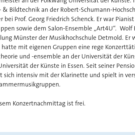
meister an der Folkwang Universität der Künste.
- & Bildtechnik an der Robert-Schumann-Hochsch
er bei Prof. Georg Friedrich Schenck. Er war Pianis
pen sowie dem Salon-Ensemble „Art4U“. Wolf B
ilung Münster der Musikhochschule Detmold. Er w
, hatte mit eigenen Gruppen eine rege Konzerttät
ztheorie und -ensemble an der Universität der Kün
niversität der Künste in Essen. Seit seiner Pensi
 sich intensiv mit der Klarinette und spielt in v
Kammermusikgruppen.
esem Konzertnachmittag ist frei.