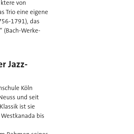
aktere von
s Trio eine eigene
756-1791), das
“ (Bach-Werke-
r Jazz-
hschule Köln
 Neuss und seit
assik ist sie
n Westkanada bis