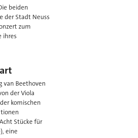
 Die beiden
le der Stadt Neuss
onzert zum
 ihres
art
wig van Beethoven
on der Viola
der komischen
ationen
Acht Stücke für
), eine