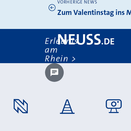
VORHERIGE NEWS
Weitere News
Zum Valentinstag ins 
NEUSS
Erlebnis
.
DE
am
Rhein
Chatbot laden?