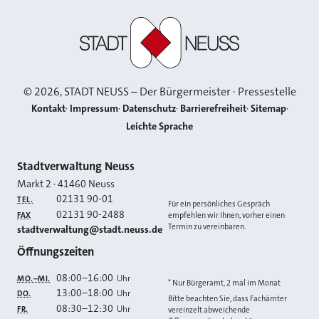
Stadt Neuss
©
2026
, STADT NEUSS – Der Bürgermeister · Pressestelle
Kontakt
Impressum
Datenschutz
Barrierefreiheit
Sitemap
Leichte Sprache
Kontakt
Stadtverwaltung Neuss
Markt 2
·
41460
Neuss
02131 90-01
TEL.
Für ein persönliches Gespräch
02131 90-2488
FAX
empfehlen wir Ihnen, vorher einen
Termin zu vereinbaren.
E-MAIL
stadtverwaltung@stadt.neuss.de
Öffnungszeiten
08:00
–
16:00
Uhr
MO.–MI.
* Nur Bürgeramt, 2 mal im Monat
13:00
–
18:00
Uhr
DO.
Bitte beachten Sie, dass Fachämter
08:30
–
12:30
Uhr
FR.
vereinzelt abweichende