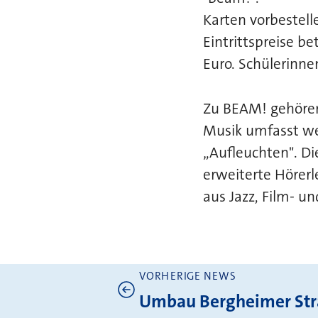
Karten vorbestel
Eintrittspreise b
Euro. Schülerinne
Zu BEAM! gehören 
Musik umfasst wei
„Aufleuchten". Die
erweiterte Hörer
aus Jazz, Film- 
VORHERIGE NEWS
Weitere News
Umbau Bergheimer St