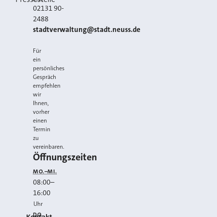
02131 90-
2488
E-MAIL
stadtverwaltung@stadt.neuss.de
Für
ein
persönliches
Gespräch
empfehlen
wir
Ihnen,
vorher
einen
Termin
zu
vereinbaren.
Öffnungszeiten
MO.–MI.
08:00
–
16:00
Uhr
DO.
Kontakt