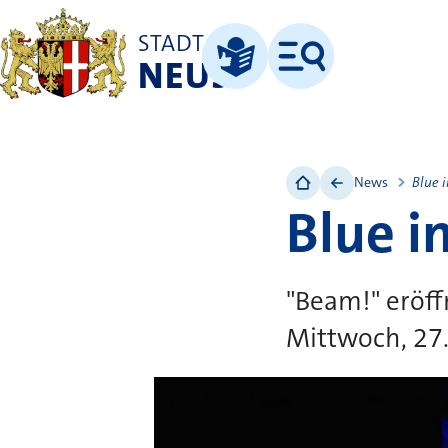
STADT
NEUSS
Menü
Leichte Sprache
News
Blue 
Blue i
"Beam!" eröff
Mittwoch, 27