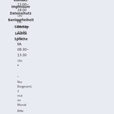
13:00
–
Impressum
18:00
Datenschutz
Uhr
Barrierefreiheit
FR.
Sitemap
08:30
–
12:30
Leichte
Uhr
Sprache
SA.
08:30
–
13:30
Uhr
*
*
Nur
Bürgeramt,
2
mal
im
Monat
Bitte