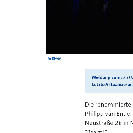
c/o BEAM
Meldung vom
25.0
Letzte Aktualisieru
Die renommierte J
Philipp van Ender
Neustraße 28 in 
"Beam!".