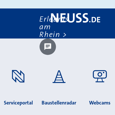
NEUSS
Erlebnis
.
DE
am
Rhein
Chatbot laden?
Serviceportal
Baustellenradar
Webcams