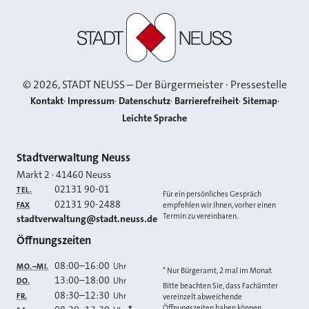
Stadt Neuss
©
2026
, STADT NEUSS – Der Bürgermeister · Pressestelle
Kontakt
Impressum
Datenschutz
Barrierefreiheit
Sitemap
Leichte Sprache
Kontakt
Stadtverwaltung Neuss
Markt 2
·
41460
Neuss
02131 90-01
TEL.
Für ein persönliches Gespräch
02131 90-2488
FAX
empfehlen wir Ihnen, vorher einen
Termin zu vereinbaren.
E-MAIL
stadtverwaltung@stadt.neuss.de
Öffnungszeiten
08:00
–
16:00
Uhr
MO.–MI.
* Nur Bürgeramt, 2 mal im Monat
13:00
–
18:00
Uhr
DO.
Bitte beachten Sie, dass Fachämter
08:30
–
12:30
Uhr
FR.
vereinzelt abweichende
Öffnungszeiten haben können.