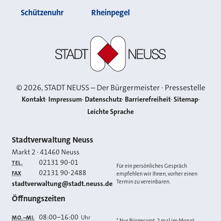
Schützenuhr
Rheinpegel
Stadt Neuss
©
2026
, STADT NEUSS – Der Bürgermeister · Pressestelle
Kontakt
Impressum
Datenschutz
Barrierefreiheit
Sitemap
Leichte Sprache
Kontakt
Stadtverwaltung Neuss
Markt 2
·
41460
Neuss
02131 90-01
TEL.
Für ein persönliches Gespräch
02131 90-2488
FAX
empfehlen wir Ihnen, vorher einen
Termin zu vereinbaren.
E-MAIL
stadtverwaltung@stadt.neuss.de
Öffnungszeiten
08:00
–
16:00
Uhr
MO.–MI.
* Nur Bürgeramt, 2 mal im Monat