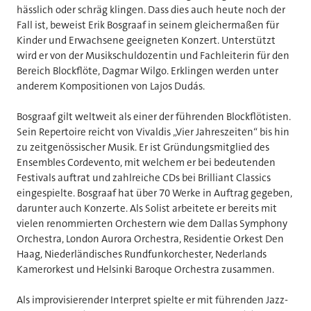
hässlich oder schräg klingen. Dass dies auch heute noch der
Fall ist, beweist Erik Bosgraaf in seinem gleichermaßen für
Kinder und Erwachsene geeigneten Konzert. Unterstützt
wird er von der Musikschuldozentin und Fachleiterin für den
Bereich Blockflöte, Dagmar Wilgo. Erklingen werden unter
anderem Kompositionen von Lajos Dudás.
Bosgraaf gilt weltweit als einer der führenden Blockflötisten.
Sein Repertoire reicht von Vivaldis „Vier Jahreszeiten“ bis hin
zu zeitgenössischer Musik. Er ist Gründungsmitglied des
Ensembles Cordevento, mit welchem er bei bedeutenden
Festivals auftrat und zahlreiche CDs bei Brilliant Classics
eingespielte. Bosgraaf hat über 70 Werke in Auftrag gegeben,
darunter auch Konzerte. Als Solist arbeitete er bereits mit
vielen renommierten Orchestern wie dem Dallas Symphony
Orchestra, London Aurora Orchestra, Residentie Orkest Den
Haag, Niederländisches Rundfunkorchester, Nederlands
Kamerorkest und Helsinki Baroque Orchestra zusammen.
Als improvisierender Interpret spielte er mit führenden Jazz-