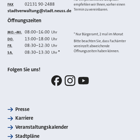
02131 90-2488
FAX
empfehlen wir Ihnen, vorher einen
Termin zu vereinbaren.
E-MAIL
stadtverwaltung@stadt.neuss.de
Öffnungszeiten
08:00
–
16:00
Uhr
MO.–MI.
* Nur Bürgeramt, 2 mal im Monat
13:00
–
18:00
Uhr
DO.
Bitte beachten Sie, dass Fachämter
08:30
–
12:30
Uhr
FR.
vereinzelt abweichende
Öffnungszeiten haben können.
08:30
–
13:30
*
Uhr
SA.
Folgen Sie uns!
Facebook
Instagram
YouTube
Presse
Karriere
Veranstaltungskalender
Stadtpläne