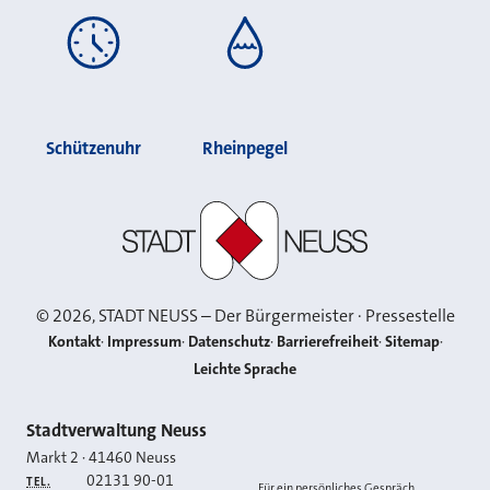
Schützenuhr
Rheinpegel
Stadt Neuss
©
2026
, STADT NEUSS – Der Bürgermeister · Pressestelle
Kontakt
Impressum
Datenschutz
Barrierefreiheit
Sitemap
Leichte Sprache
Kontakt
Stadtverwaltung Neuss
Markt 2
·
41460
Neuss
02131 90-01
TEL.
Für ein persönliches Gespräch