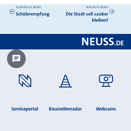
VORHERIGE NEWS
NÄCHSTE NEWS
Weitere News
Schülerempfang
Die Stadt soll sauber
bleiben!
NEUSS
.
DE
Chatbot laden?
Serviceportal
Baustellenradar
Webcams