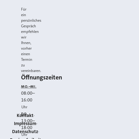
Für
ein
persönliches
Gespräch
empfehlen
wir
Ihnen,
vorher
einen
Termin
zu
vereinbaren.
Öffnungszeiten
MO.–MI.
08:00
–
16:00
Uhr
DO.
Kontakt
13:00
–
Impressum
18:00
Datenschutz
Uhr