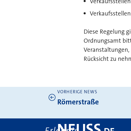
Verkaufsstellen
Verkaufsstelle
Diese Regelung gi
Ordnungsamt bitt
Veranstaltungen, 
Rücksicht zu neh
VORHERIGE NEWS
Weitere News
Römerstraße
NEUSS
Erlebnis