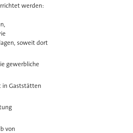
rrichtet werden:
n,
ie
lagen, soweit dort
ie gewerbliche
 in Gaststätten
ltung
lb von