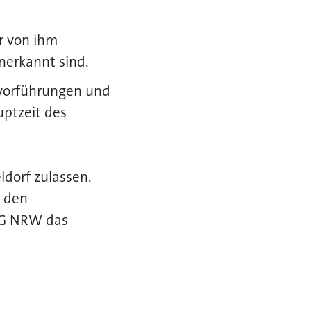
r von ihm
nerkannt sind.
mvorführungen und
uptzeit des
dorf zulassen.
 den
ÖG NRW das