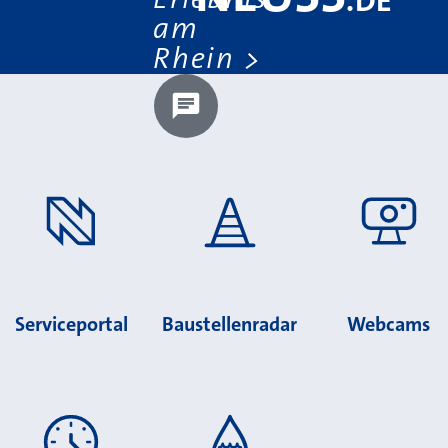
.
DE
am
Rhein
Chatbot laden?
Serviceportal
Baustellenradar
Webcams