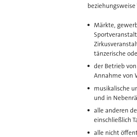
beziehungsweise T
Märkte, gewerb
Sportveranstal
Zirkusveranstal
tänzerische od
der Betrieb vo
Annahme von 
musikalische u
und in Nebenr
alle anderen d
einschließlich T
alle nicht öff