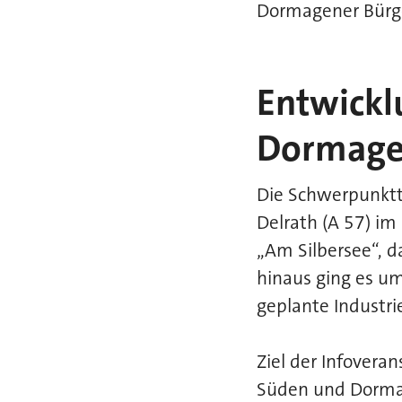
Dormagener Bürger
Entwickl
Dormage
Die Schwerpunktt
Delrath (A 57) i
„Am Silbersee“, d
hinaus ging es u
geplante Industri
Ziel der Infovera
Süden und Dormag