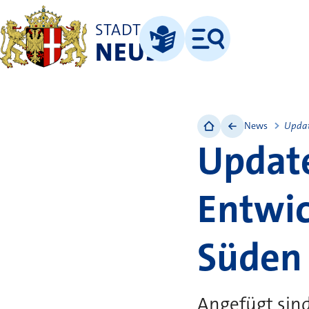
STADT
NEUSS
Menü
Leichte Sprache
News
Updat
Update
Entwic
Süden
Angefügt sin