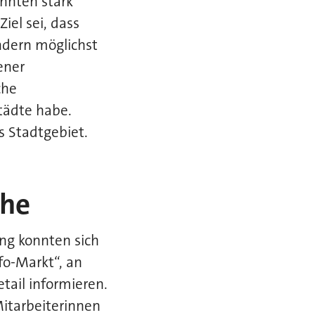
hnten stark
iel sei, dass
ndern möglichst
ener
che
tädte habe.
s Stadtgebiet.
che
ng konnten sich
fo-Markt“, an
ail informieren.
Mitarbeiterinnen