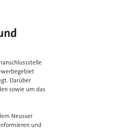
und
anschlussstelle
ewerbegebiet
egt. Darüber
üden sowie um das
s dem Neusser
informieren und