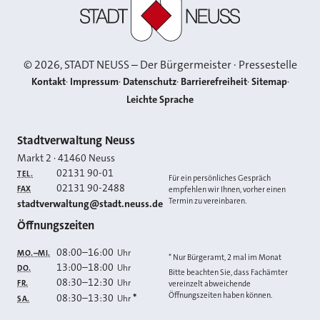
©
2026
, STADT NEUSS – Der Bürgermeister · Pressestelle
Kontakt
Impressum
Datenschutz
Barrierefreiheit
Sitemap
Leichte Sprache
Kontakt
Stadtverwaltung Neuss
Markt 2
·
41460
Neuss
02131 90-01
TEL.
Für ein persönliches Gespräch
02131 90-2488
FAX
empfehlen wir Ihnen, vorher einen
Termin zu vereinbaren.
E-MAIL
stadtverwaltung@stadt.neuss.de
Öffnungszeiten
08:00
–
16:00
Uhr
MO.–MI.
* Nur Bürgeramt, 2 mal im Monat
13:00
–
18:00
Uhr
DO.
Bitte beachten Sie, dass Fachämter
08:30
–
12:30
Uhr
FR.
vereinzelt abweichende
Öffnungszeiten haben können.
08:30
–
13:30
*
Uhr
SA.