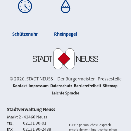
Schützenuhr
Rheinpegel
Stadt Neuss
©
2026
, STADT NEUSS – Der Bürgermeister · Pressestelle
Kontakt
Impressum
Datenschutz
Barrierefreiheit
Sitemap
Leichte Sprache
Kontakt
Stadtverwaltung Neuss
Markt 2
·
41460
Neuss
02131 90-01
TEL.
Für ein persönliches Gespräch
02131 90-2488
FAX
empfehlen wir Ihnen, vorher einen