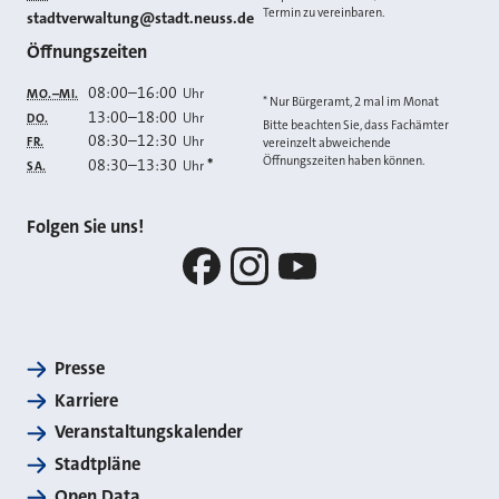
Termin zu vereinbaren.
E-MAIL
stadtverwaltung@stadt.neuss.de
Öffnungszeiten
08:00
–
16:00
Uhr
MO.–MI.
* Nur Bürgeramt, 2 mal im Monat
13:00
–
18:00
Uhr
DO.
Bitte beachten Sie, dass Fachämter
08:30
–
12:30
Uhr
FR.
vereinzelt abweichende
Öffnungszeiten haben können.
08:30
–
13:30
*
Uhr
SA.
Folgen Sie uns!
Facebook
Instagram
YouTube
Presse
Karriere
Veranstaltungskalender
Stadtpläne
Open Data