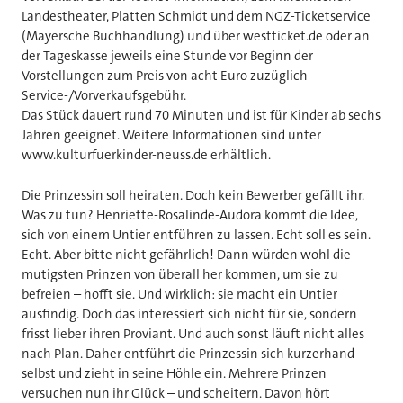
Landestheater, Platten Schmidt und dem NGZ-Ticketservice
(Mayersche Buchhandlung) und über westticket.de oder an
der Tageskasse jeweils eine Stunde vor Beginn der
Vorstellungen zum Preis von acht Euro zuzüglich
Service-/Vorverkaufsgebühr.
Das Stück dauert rund 70 Minuten und ist für Kinder ab sechs
Jahren geeignet. Weitere Informationen sind unter
www.kulturfuerkinder-neuss.de erhältlich.
Die Prinzessin soll heiraten. Doch kein Bewerber gefällt ihr.
Was zu tun? Henriette-Rosalinde-Audora kommt die Idee,
sich von einem Untier entführen zu lassen. Echt soll es sein.
Echt. Aber bitte nicht gefährlich! Dann würden wohl die
mutigsten Prinzen von überall her kommen, um sie zu
befreien – hofft sie. Und wirklich: sie macht ein Untier
ausfindig. Doch das interessiert sich nicht für sie, sondern
frisst lieber ihren Proviant. Und auch sonst läuft nicht alles
nach Plan. Daher entführt die Prinzessin sich kurzerhand
selbst und zieht in seine Höhle ein. Mehrere Prinzen
versuchen nun ihr Glück – und scheitern. Davon hört