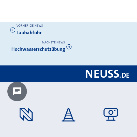
VORHERIGE NEWS
Weitere News
Laubabfuhr
NÄCHSTE NEWS
Hochwasserschutzübung
NEUSS
.
DE
Chatbot laden?