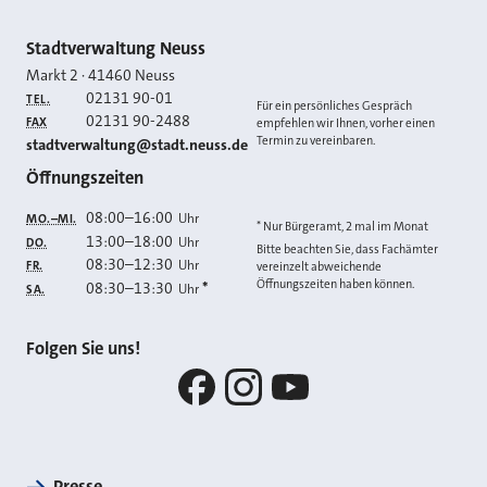
Kontakt
Stadtverwaltung Neuss
Markt 2
·
41460
Neuss
02131 90-01
TEL.
Für ein persönliches Gespräch
02131 90-2488
FAX
empfehlen wir Ihnen, vorher einen
Termin zu vereinbaren.
E-MAIL
stadtverwaltung@stadt.neuss.de
Öffnungszeiten
08:00
–
16:00
Uhr
MO.–MI.
* Nur Bürgeramt, 2 mal im Monat
13:00
–
18:00
Uhr
DO.
Bitte beachten Sie, dass Fachämter
08:30
–
12:30
Uhr
FR.
vereinzelt abweichende
Öffnungszeiten haben können.
08:30
–
13:30
*
Uhr
SA.
Folgen Sie uns!
Facebook
Instagram
YouTube
Presse