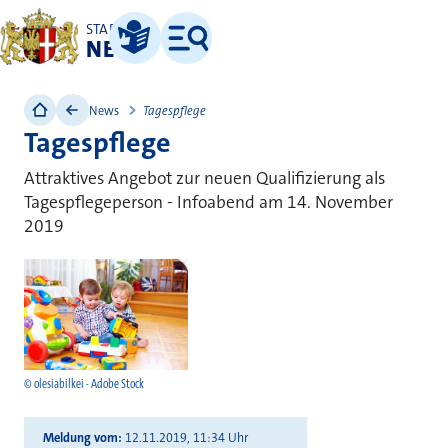
STADT
NEUSS
Leichte Sprache
Menü
News
Tagespflege
Tagespflege
Attraktives Angebot zur neuen Qualifizierung als
Tagespflegeperson - Infoabend am 14. November
2019
© olesiabilkei - Adobe Stock
Meldung vom
12.11.2019, 11:34 Uhr