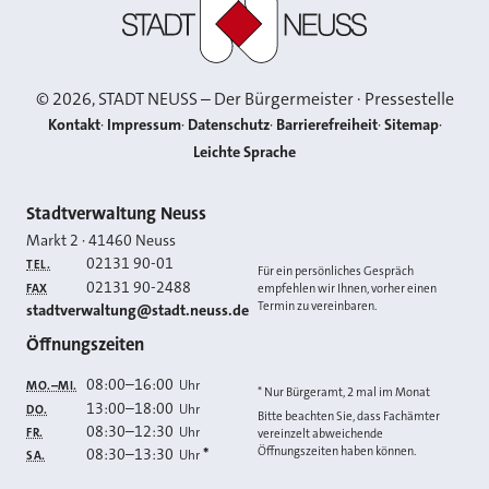
©
2026
, STADT NEUSS – Der Bürgermeister · Pressestelle
Kontakt
Impressum
Datenschutz
Barrierefreiheit
Sitemap
Leichte Sprache
Kontakt
Stadtverwaltung Neuss
Markt 2
·
41460
Neuss
02131 90-01
TEL.
Für ein persönliches Gespräch
02131 90-2488
FAX
empfehlen wir Ihnen, vorher einen
Termin zu vereinbaren.
E-MAIL
stadtverwaltung@stadt.neuss.de
Öffnungszeiten
08:00
–
16:00
Uhr
MO.–MI.
* Nur Bürgeramt, 2 mal im Monat
13:00
–
18:00
Uhr
DO.
Bitte beachten Sie, dass Fachämter
08:30
–
12:30
Uhr
FR.
vereinzelt abweichende
Öffnungszeiten haben können.
08:30
–
13:30
*
Uhr
SA.