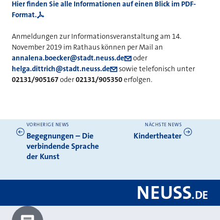
Hier finden Sie alle Informationen auf einen Blick im PDF-
Format.
Anmeldungen zur Informationsveranstaltung am 14.
November 2019 im Rathaus können per Mail an
annalena.boecker@stadt.neuss.de
oder
helga.dittrich@stadt.neuss.de
sowie telefonisch unter
02131/905167
oder
02131/905350
erfolgen.
VORHERIGE NEWS
NÄCHSTE NEWS
Weitere News
Begegnungen – Die
Kindertheater
verbindende Sprache
der Kunst
NEUSS
.
DE