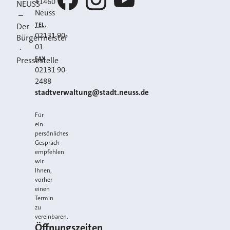
41460
NEUSS
Neuss
–
Facebook
Instagram
YouTube
TEL.
Der
02131 90-
Bürgermeister
01
·
FAX
Pressestelle
02131 90-
2488
E-MAIL
stadtverwaltung@stadt.neuss.de
Für
ein
persönliches
Gespräch
empfehlen
wir
Ihnen,
vorher
einen
Termin
zu
vereinbaren.
Öffnungszeiten