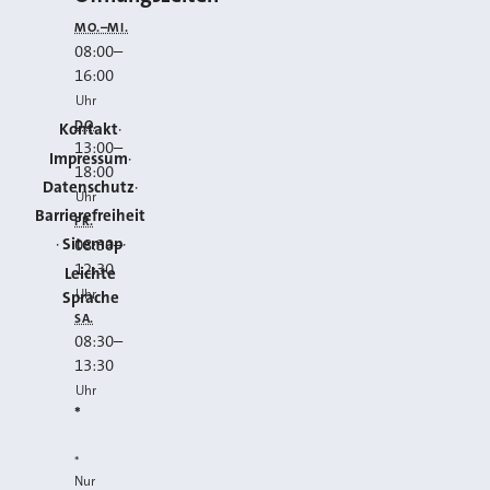
MO.–MI.
08:00
–
16:00
Uhr
DO.
Kontakt
13:00
–
Impressum
18:00
Datenschutz
Uhr
Barrierefreiheit
FR.
Sitemap
08:30
–
12:30
Leichte
Uhr
Sprache
SA.
08:30
–
13:30
Uhr
*
*
Nur