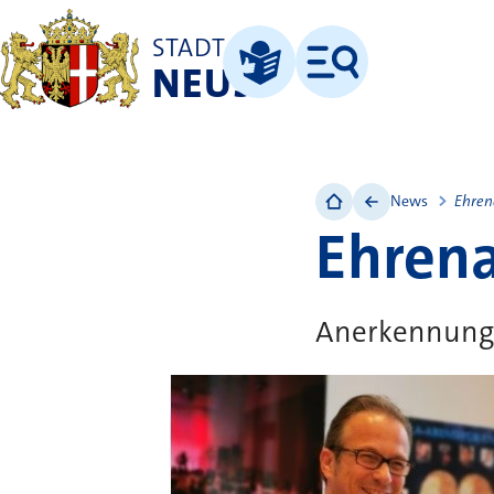
STADT
NEUSS
Menü
Leichte Sprache
News
Ehren
Ehrena
Anerkennung 