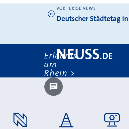
VORHERIGE NEWS
Weitere News
Deutscher Städtetag in
NEUSS
Erlebnis
.
DE
am
Rhein
Chatbot laden?