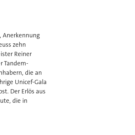
n, Anerkennung
Neuss zehn
ister Reiner
er Tandem-
nhabern, die an
ährige Unicef-Gala
t. Der Erlös aus
te, die in