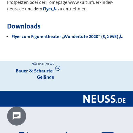
Prospekten oder der Homepage www.kulturfuerkinder-
neuss.de und dem
Flyer
zu entnehmen.
Downloads
Flyer zum Figurentheater „Wundertüte 2020“
(5,2 MB)
NÄCHSTE NEWS
Weitere News
Bauer & Schaurte-
Gelände
NEUSS
.
DE
Chatbot laden?