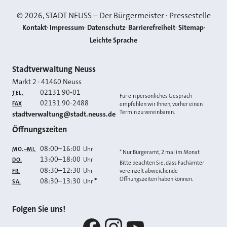
©
2026
, STADT NEUSS – Der Bürgermeister · Pressestelle
Kontakt
Impressum
Datenschutz
Barrierefreiheit
Sitemap
Leichte Sprache
Kontakt
Stadtverwaltung Neuss
Markt 2
·
41460
Neuss
02131 90-01
TEL.
Für ein persönliches Gespräch
02131 90-2488
FAX
empfehlen wir Ihnen, vorher einen
Termin zu vereinbaren.
E-MAIL
stadtverwaltung@stadt.neuss.de
Öffnungszeiten
08:00
–
16:00
Uhr
MO.–MI.
* Nur Bürgeramt, 2 mal im Monat
13:00
–
18:00
Uhr
DO.
Bitte beachten Sie, dass Fachämter
08:30
–
12:30
Uhr
FR.
vereinzelt abweichende
Öffnungszeiten haben können.
08:30
–
13:30
*
Uhr
SA.
Folgen Sie uns!