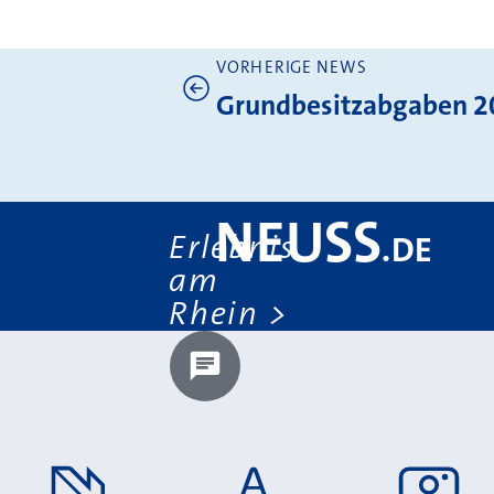
VORHERIGE NEWS
Weitere News
Grundbesitzabgaben 2
NEUSS
Erlebnis
.
DE
am
Rhein
Chatbot laden?