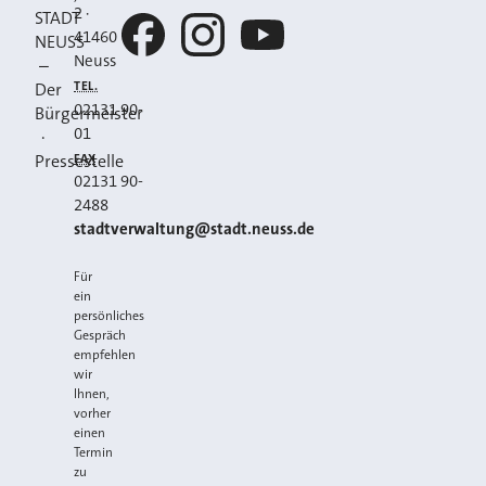
2
·
STADT
41460
NEUSS
Neuss
–
Facebook
Instagram
YouTube
TEL.
Der
02131 90-
Bürgermeister
01
·
FAX
Pressestelle
02131 90-
2488
E-MAIL
stadtverwaltung@stadt.neuss.de
Für
ein
persönliches
Gespräch
empfehlen
wir
Ihnen,
vorher
einen
Termin
zu