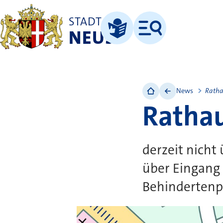
STADT
NEUSS
Menü
Leichte Sprache
News
Ratha
Rathau
derzeit nicht
über Eingang
Behindertenp