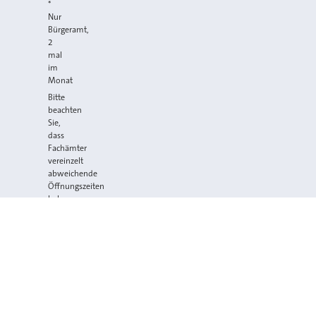
*
Nur
Bürgeramt,
2
mal
im
Monat
Bitte
beachten
Sie,
dass
Fachämter
vereinzelt
abweichende
Öffnungszeiten
haben
können.
Presse
Karriere
Veranstaltungskalender