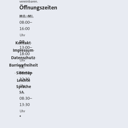
vereinbaren.
Öffnungszeiten
MO.–MI.
08:00
–
16:00
Uhr
DO.
Kontakt
13:00
–
Impressum
18:00
Datenschutz
Uhr
Barrierefreiheit
FR.
Sitemap
08:30
–
12:30
Leichte
Uhr
Sprache
SA.
08:30
–
13:30
Uhr
*