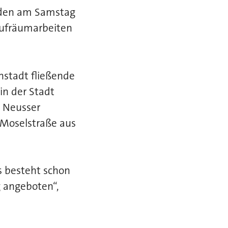
erden am Samstag
Aufräumarbeiten
nstadt fließende
in der Stadt
r Neusser
 Moselstraße aus
s besteht schon
g angeboten“,