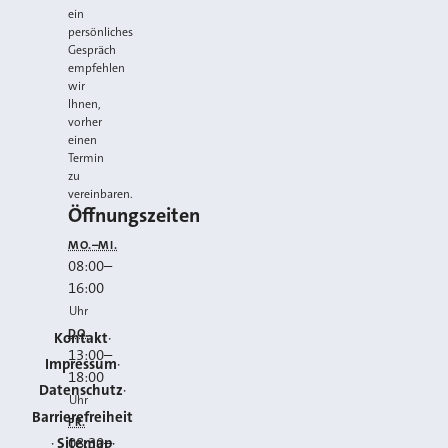
ein
persönliches
Gespräch
empfehlen
wir
Ihnen,
vorher
einen
Termin
zu
vereinbaren.
Öffnungszeiten
MO.–MI.
08:00
–
16:00
Uhr
DO.
Kontakt
13:00
–
Impressum
18:00
Datenschutz
Uhr
Barrierefreiheit
FR.
Sitemap
08:30
–