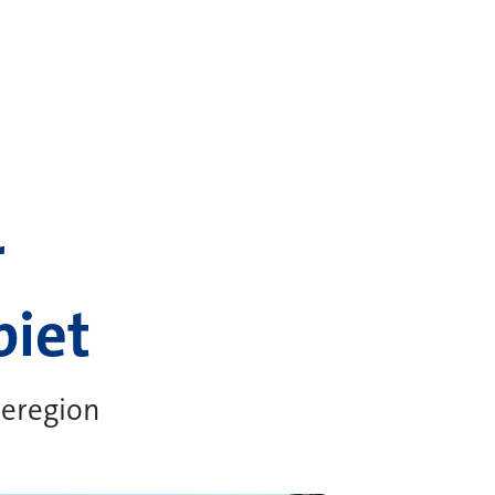
r
biet
teregion