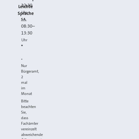
12:30
Leichte
Uhr
Sprache
SA.
08:30
–
13:30
Uhr
*
*
Nur
Bürgeramt,
2
mal
im
Monat
Bitte
beachten
Sie,
dass
Fachämter
vereinzelt
abweichende