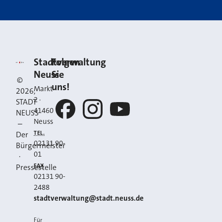
Kontakt
Stadt Neuss
Stadtverwaltung
Folgen
Neuss
Sie
©
uns!
Markt
2026
,
2
·
STADT
41460
NEUSS
Neuss
–
Facebook
Instagram
YouTube
TEL.
Der
02131 90-
Bürgermeister
01
·
FAX
Pressestelle
02131 90-
2488
E-MAIL
stadtverwaltung@stadt.neuss.de
Für