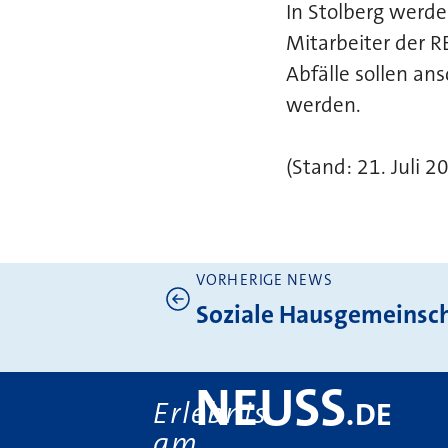
In Stolberg werd
Mitarbeiter der R
Abfälle sollen an
werden.
(Stand: 21. Juli 2
VORHERIGE NEWS
Weitere News
Soziale Hausgemeinsch
NEUSS
Erlebnis
.
DE
am