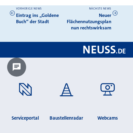
VORHERIGE NEWS
NÄCHSTE NEWS
Weitere News
Eintrag ins „Goldene
Neuer
Buch“ der Stadt
Flächennutzungsplan
nun rechtswirksam
NEUSS
.
DE
Chatbot laden?
Serviceportal
Baustellenradar
Webcams