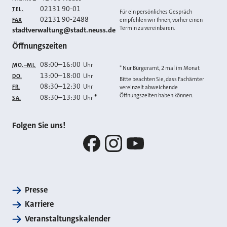
02131 90-01
TEL.
Für ein persönliches Gespräch
02131 90-2488
FAX
empfehlen wir Ihnen, vorher einen
Termin zu vereinbaren.
E-MAIL
stadtverwaltung@stadt.neuss.de
Öffnungszeiten
08:00
–
16:00
Uhr
MO.–MI.
* Nur Bürgeramt, 2 mal im Monat
13:00
–
18:00
Uhr
DO.
Bitte beachten Sie, dass Fachämter
08:30
–
12:30
Uhr
FR.
vereinzelt abweichende
Öffnungszeiten haben können.
08:30
–
13:30
*
Uhr
SA.
Folgen Sie uns!
Facebook
Instagram
YouTube
Presse
Karriere
Veranstaltungskalender