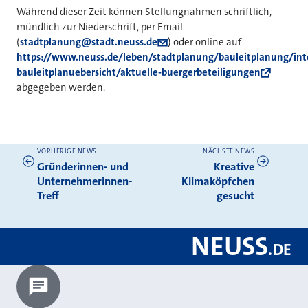
Während dieser Zeit können Stellungnahmen schriftlich,
mündlich zur Niederschrift, per Email
(
stadtplanung@stadt.neuss.de
) oder online auf
https://www.neuss.de/leben/stadtplanung/bauleitplanung/int
bauleitplanuebersicht/aktuelle-buergerbeteiligungen
abgegeben werden.
VORHERIGE NEWS
NÄCHSTE NEWS
Weitere News
Gründerinnen- und
Kreative
Unternehmerinnen-
Klimaköpfchen
Treff
gesucht
NEUSS
.
DE
Chatbot laden?