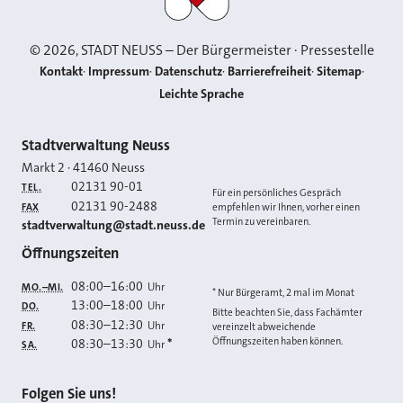
©
2026
, STADT NEUSS – Der Bürgermeister · Pressestelle
Kontakt
Impressum
Datenschutz
Barrierefreiheit
Sitemap
Leichte Sprache
Kontakt
Stadtverwaltung Neuss
Markt 2
·
41460
Neuss
02131 90-01
TEL.
Für ein persönliches Gespräch
02131 90-2488
FAX
empfehlen wir Ihnen, vorher einen
Termin zu vereinbaren.
E-MAIL
stadtverwaltung@stadt.neuss.de
Öffnungszeiten
08:00
–
16:00
Uhr
MO.–MI.
* Nur Bürgeramt, 2 mal im Monat
13:00
–
18:00
Uhr
DO.
Bitte beachten Sie, dass Fachämter
08:30
–
12:30
Uhr
FR.
vereinzelt abweichende
Öffnungszeiten haben können.
08:30
–
13:30
*
Uhr
SA.
Folgen Sie uns!